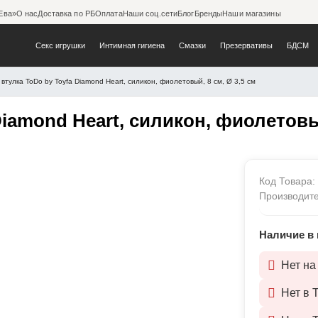
Ева»
О нас
Доставка по РБ
Оплата
Наши соц.сети
Блог
Бренды
Наши магазины
Секс игрушки
Интимная гигиена
Смазки
Презервативы
БДСМ
втулка ToDo by Toyfa Diamond Heart, силикон, фиолетовый, 8 см, Ø 3,5 см
oyfa Diamond Heart, силико
iamond Heart, силикон, фиолетовый
Код Товара
Производит
Наличие в 
Нет на
Нет в 