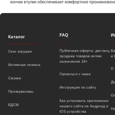
кончик втулки обеспечивает комфортное проникновен
FAQ
И
Каталог
Публичная оферта: дистанц.
Б
Секс игрушки
продажа товаров интим.
и 
назначения 18+
Интимная гигиена
О 
Связаться с нами
Смазки
До
Инструкция по сайту
Презервативы
О
Как установить приложение
БДСМ
нашего сайта на Андроид и
На
IOS устройства