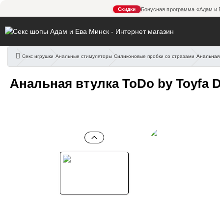
Скидки
Бонусная программа «Адам и 
Секс игрушки
Анальные стимуляторы
Силиконовые пробки со стразами
Анальная 
Анальная втулка ToDo by T
Анальная втулка ToDo by Toyfa D