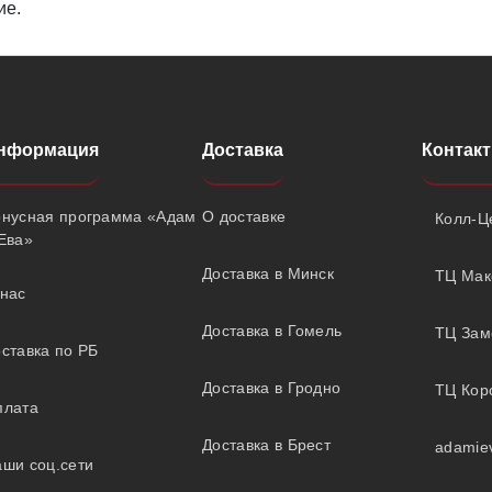
ие.
нформация
Доставка
Контак
онусная программа «Адам
О доставке
Колл-Це
Ева»
Доставка в Минск
ТЦ Мак
нас
Доставка в Гомель
ТЦ Замо
ставка по РБ
Доставка в Гродно
ТЦ Коро
плата
Доставка в Брест
adamie
ши соц.сети