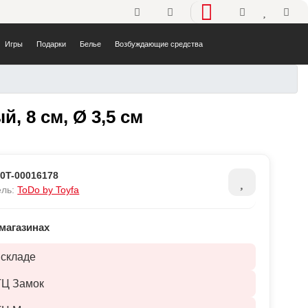
Телефоны
Избранно
Корз
Игры
Подарки
Белье
Возбуждающие средства
н, фиолетовый, 8 см, Ø 3,5
, 8 см, Ø 3,5 см
:
0T-00016178
ель:
ToDo by Toyfa
магазинах
 складе
ТЦ Замок