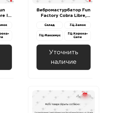
un
Вибромастурбатор Fun
re II
Factory Cobra Libre,
й
силикон, красный, 14
амок
Склад
ТЦ Замок
см
рона-
ТЦ Корона-
ТЦ Максимус
ти
Сити
Уточнить
наличие