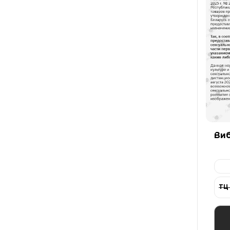
Ви
си
ТЦ