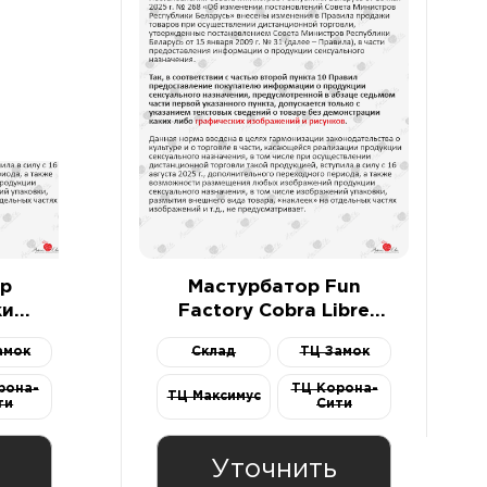
р
Мастурбатор Fun
ки
Factory Cobra Libre
он,
черно-белый
амок
Склад
ТЦ Замок
см
рона-
ТЦ Корона-
ТЦ Максимус
ти
Сити
Уточнить