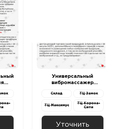
льный
Универсальный
ля
вибромассажер
TION
Scorpion Multi-use
амок
Склад
ТЦ Замок
икон,
Pleasure Tool голубой
рона-
ТЦ Корона-
ТЦ Максимус
ти
Сити
Уточнить