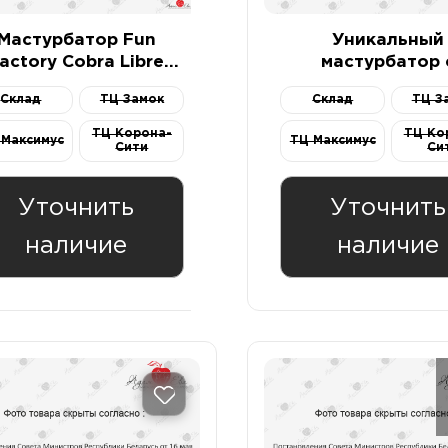
Мастурбатор Fun
Уникальный
actory Cobra Libre
мастурбатор 
черный
вибрацией Fun Fa
Склад
ТЦ Замок
Склад
ТЦ З
Manta малино
ТЦ Корона-
ТЦ Ко
 Максимус
ТЦ Максимус
Сити
Си
Уточнить
Уточнить
наличие
наличие