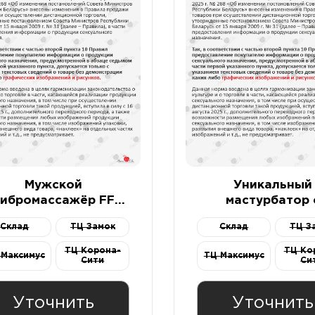
Мужской
Уникальный
вибромассажёр FF
мастурбатор 
я пар и соло,
вибрацией Fun Fa
Склад
ТЦ Замок
Склад
ТЦ З
ирюзовый/черный
Manta цвета х
5300859
ТЦ Корона-
ТЦ Ко
 Максимус
ТЦ Максимус
Сити
Си
Уточнить
Уточнить