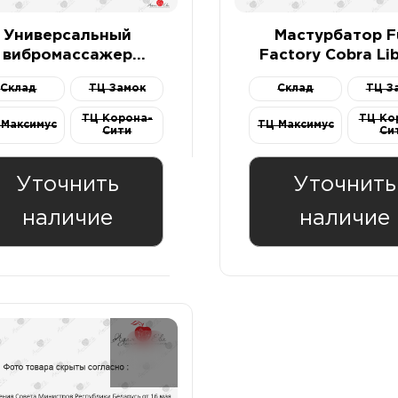
Универсальный
Мастурбатор F
вибромассажер
Factory Cobra Lib
Scorpion Multi-use
красно-черны
Склад
ТЦ Замок
Склад
ТЦ З
easure Tool красный
ТЦ Корона-
ТЦ Ко
 Максимус
ТЦ Максимус
Сити
Си
Уточнить
Уточнить
наличие
наличие