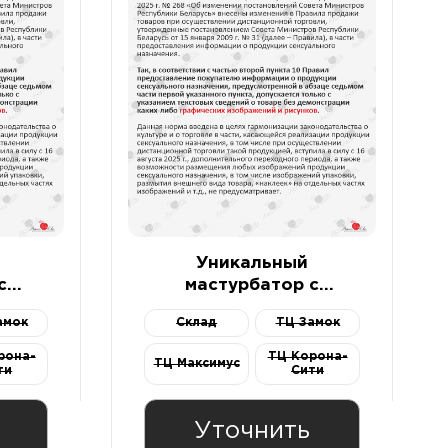
Уникальный
с
мастурбатор с
ctory
вибрацией Fun Factory
амок
Склад
ТЦ Замок
аки
Manta цвета морской
волны
рона-
ТЦ Корона-
ТЦ Максимус
ти
Сити
Уточнить