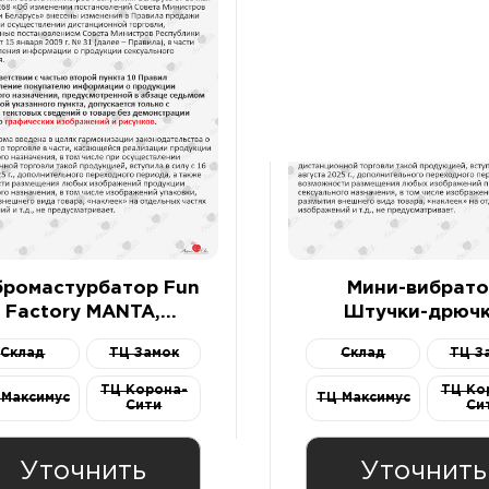
бромастурбатор Fun
Мини-вибрато
Factory MANTA,
Штучки-дрюч
ликон, зеленый, 16
Штучка, силик
Склад
ТЦ Замок
Склад
ТЦ З
см
красный, 7,5 
ТЦ Корона-
ТЦ Ко
 Максимус
ТЦ Максимус
Сити
Си
Уточнить
Уточнить