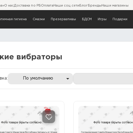
ва»
О нас
Доставка по РБ
Оплата
Наши соц.сети
Блог
Бренды
Наши магазины
нтимная гигиена
Смазки
Презервативы
БДСМ
Игры
Подарки
ские вибраторы
кие вибраторы
вка:
По умолчанию