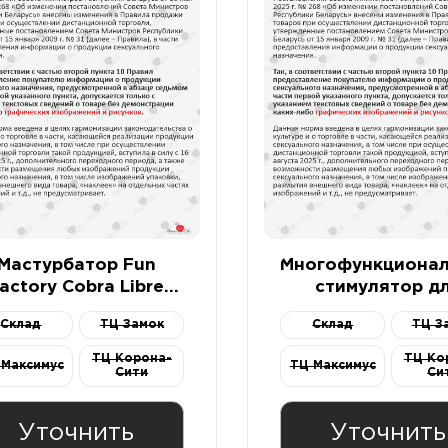
Мастурбатор Fun
Многофункциона
actory Cobra Libre
стимулятор д
сине-белый
мужчин MALESA
Склад
ТЦ Замок
Склад
ТЦ З
Vibro Angel, сил
черный
ТЦ Корона-
ТЦ Ко
 Максимус
ТЦ Максимус
Сити
Си
Уточнить
Уточнить