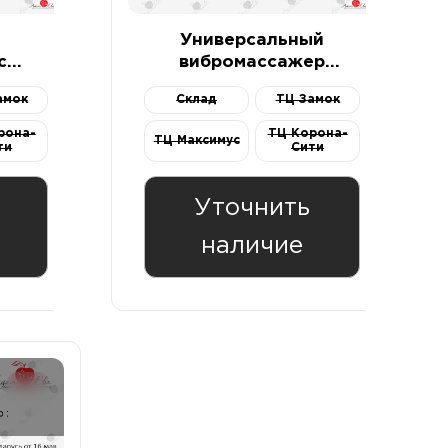
Универсальный
с
вибромассажер
ctory
Scorpion Multi-use
амок
Склад
ТЦ Замок
вый
Pleasure Tool черный
рона-
ТЦ Корона-
ТЦ Максимус
ти
Сити
Уточнить
наличие