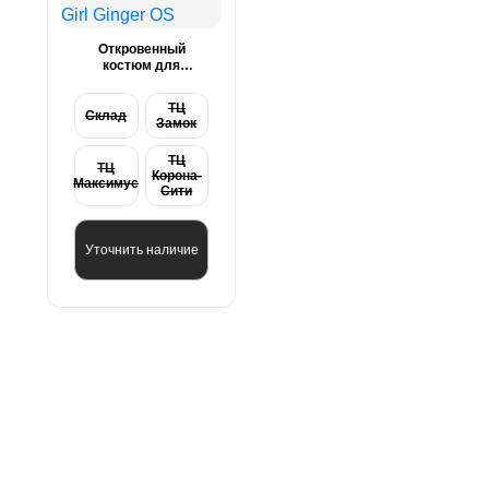
Откровенный
костюм для
ролевых игр
Соблазнительная
ТЦ
Учительница Candy
Склад
Замок
Girl Ginger OS
ТЦ
ТЦ
Корона-
Максимус
Сити
Уточнить наличие