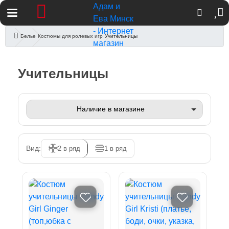
Из
К
Белье
Костюмы для ролевых игр
Учительницы
Учительницы
Учительницы
Вид:
2 в ряд
1 в ряд