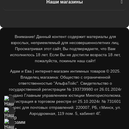
Наши магазины
Доставка в Гомель
Белье
Наши соц.сети
ТЦ Максимус: 33 39 355 35
Доставка в Гродно
ТЦ Максимус: ул. Лобанка 94 пав. 20, 11:00–21:00
Возбуждающие средства
Бренды
ТЦ Замок: 29 59 355 35
Внимание! Данный контент содержит материалы для
Доставка в Брест
ТЦ Замок: пр. Победителей 65 пав. 443, 11:00–22:00
взрослых, неприемлемый для несовершеннолетних лиц.
Акции
ТЦ Корона Сити: 33 39 455 35
Просматривая этот сайт, Вы подтверждаете, что Вам
Доставка в Витебск
исполнилось 18 лет. Если Вы не достигли возраста 18 лет,
ТЦ Корона Сити: ул. Денисовская 8, 2 этаж, 11:00–
пожалуйста, покиньте наш сайт!
Карта сайта
22:00
adamieva.intim@yandex.ru
Адам и Ева | интернет-магазин интимных товаров © 2025.
Доставка в Могилев
Владелец магазина: Общество с ограниченной
ответственностью "АльфаТойс". Свидетельство о
государственной регистрации № 193739980 от 26.01.2024г
Белпочта — отслеживание
выдано Главным управлением юстиции Мингорисполкома.
Регистрация в торговом реестре от 25.10.2024г. № 731601
Адрес для почтовых отправлений: 220007, РБ, г.Минск, ул.
Европочта — отслеживание
Аэродромная, 119 пом. 5, кабинет 4Г.