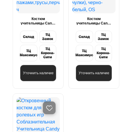
Костюм
Костюм
учительницы Candy
учительницы Candy
Girl Ginger (топ,юбка
Girl Kristi (платье,
с
боди, очки, указка,
ТЦ
ТЦ
пажами,трусы,перчатки,галстук,чулки,очки,указка),
чулки), черно-
Склад
Склад
Замок
Замок
ч
белый, OS
ТЦ
ТЦ
ТЦ
ТЦ
Корона-
Корона-
Максимус
Максимус
Сити
Сити
Уточнить наличие
Уточнить наличие