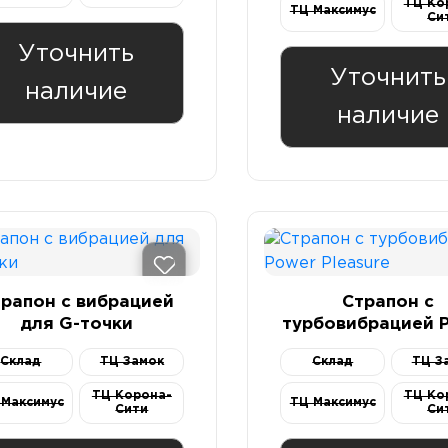
ТЦ Ко
ТЦ Максимус
Си
Уточнить
Уточнить
наличие
наличие
рапон с вибрацией
Страпон с
для G-точки
турбовибрацией 
Pleasure
Склад
ТЦ Замок
Склад
ТЦ З
ТЦ Корона-
ТЦ Ко
 Максимус
ТЦ Максимус
Сити
Си