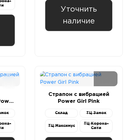
рона-
ти
Уточнить
наличие
Страпон с вибрацией
Power
Power Girl Pink
амок
Склад
ТЦ Замок
рона-
ТЦ Корона-
ТЦ Максимус
ти
Сити