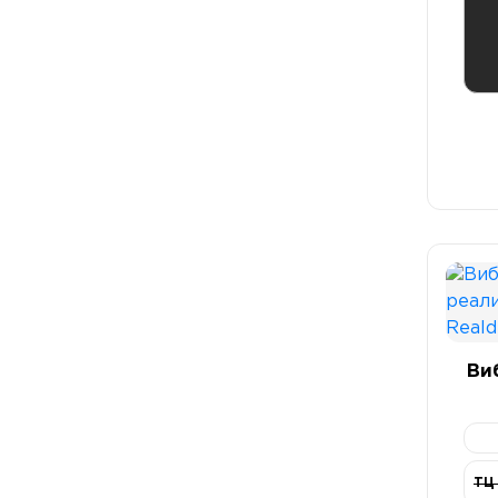
Ви
P
ТЦ