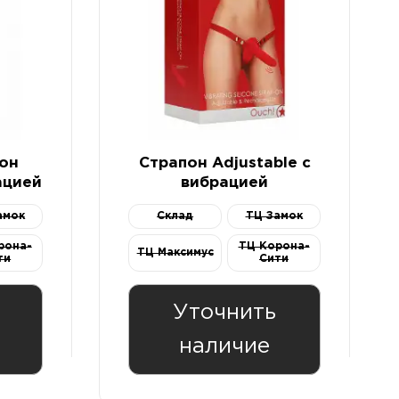
он
Страпон Adjustable с
ацией
вибрацией
амок
Склад
ТЦ Замок
рона-
ТЦ Корона-
ТЦ Максимус
ти
Сити
Уточнить
наличие