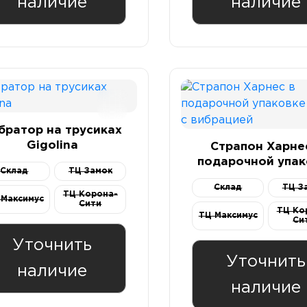
наличие
наличие
братор на трусиках
Gigolina
Страпон Харне
подарочной упак
Склад
ТЦ Замок
из ПВХ с вибрац
Склад
ТЦ З
ТЦ Корона-
 Максимус
Сити
ТЦ Ко
ТЦ Максимус
Си
Уточнить
Уточнить
наличие
наличие