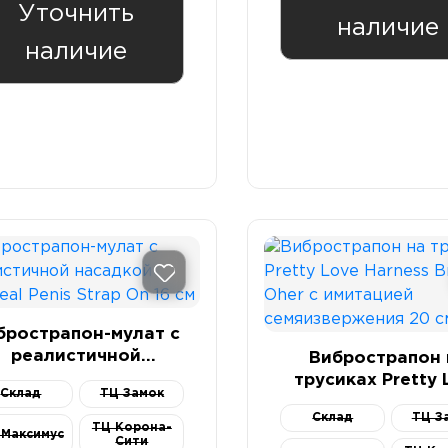
Уточнить
наличие
наличие
брострапон-мулат с
реалистичной
Вибрострапон 
насадкой Realdeal
трусиках Pretty 
Склад
ТЦ Замок
enis Strap On 16 см
Harness Briefs Oh
Склад
ТЦ З
имитацией
ТЦ Корона-
 Максимус
Сити
семяизвержения 