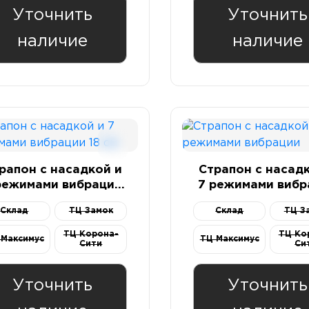
Уточнить
Уточнить
наличие
наличие
рапон с насадкой и
Страпон с насад
режимами вибрации
7 режимами вибр
18 см
Склад
ТЦ Замок
Склад
ТЦ З
ТЦ Корона-
ТЦ Ко
 Максимус
ТЦ Максимус
Сити
Си
Уточнить
Уточнить