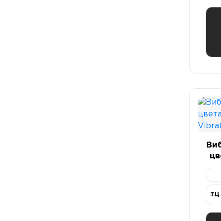
Ви
цв
ТЦ