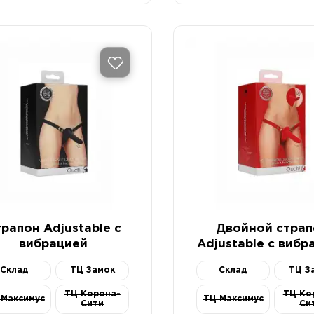
рапон Adjustable с
Двойной страп
вибрацией
Adjustable с вибр
Склад
ТЦ Замок
Склад
ТЦ З
ТЦ Корона-
ТЦ Ко
 Максимус
ТЦ Максимус
Сити
Си