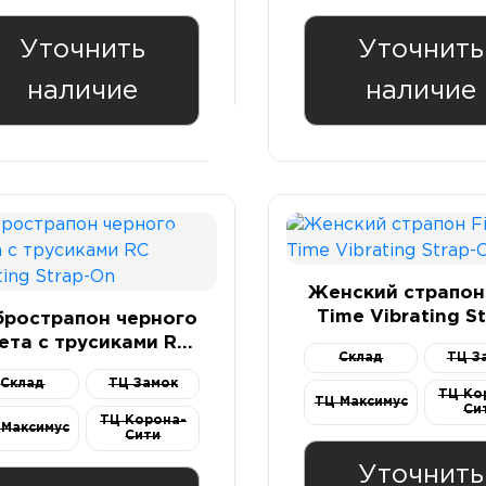
Уточнить
Уточнить
наличие
наличие
Женский страпон 
Time Vibrating St
брострапон черного
On Set
ета с трусиками RC
Склад
ТЦ З
Vibrating Strap-On
Склад
ТЦ Замок
ТЦ Ко
ТЦ Максимус
Си
ТЦ Корона-
 Максимус
Сити
Уточнить