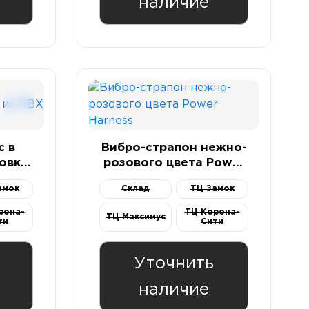
наличие
с в
Вибро-страпон нежно-
овке
розового цвета Power
ией
Harness
амок
Склад
ТЦ Замок
рона-
ТЦ Корона-
ТЦ Максимус
ти
Сити
Уточнить
наличие