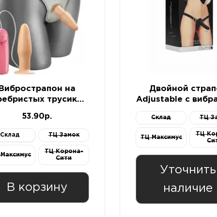
Вибрострапон на
Двойной страп
ребристых трусиках
Adjustable с вибр
пультом управления
53.90р.
Склад
ТЦ З
12 см
ТЦ Ко
Склад
ТЦ Замок
ТЦ Максимус
Си
ТЦ Корона-
 Максимус
Сити
Уточнить
В корзину
наличие