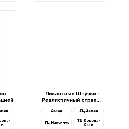
он
Пикантные Штучки -
ацией
Реалистичный страпон
с вибрацией, 18.5х3.5
амок
Склад
ТЦ Замок
см (телесный)
рона-
ТЦ Корона-
ТЦ Максимус
ти
Сити