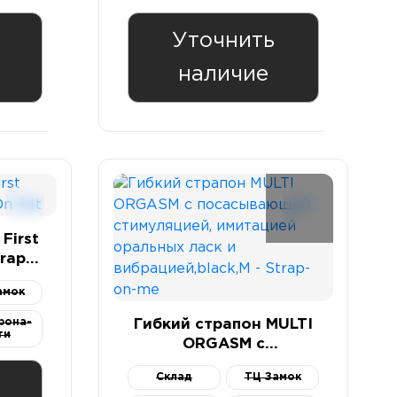
Уточнить
наличие
First
rap-
амок
рона-
Гибкий страпон MULTI
ти
ORGASM с
посасывающей
Склад
ТЦ Замок
стимуляцией,