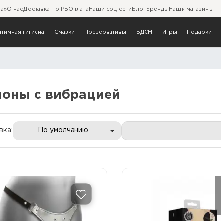
ва»
О нас
Доставка по РБ
Оплата
Наши соц.сети
Блог
Бренды
Наши магазины
нтимная гигиена
Смазки
Презервативы
БДСМ
Игры
Подарки
поны с вибрацией
поны с вибрацией
вка:
По умолчанию