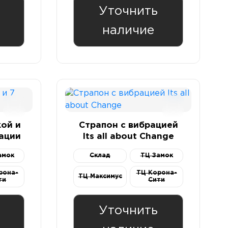
Уточнить
наличие
кой и
Страпон с вибрацией
ации
Its all about Change
амок
Склад
ТЦ Замок
рона-
ТЦ Корона-
ТЦ Максимус
ти
Сити
Уточнить