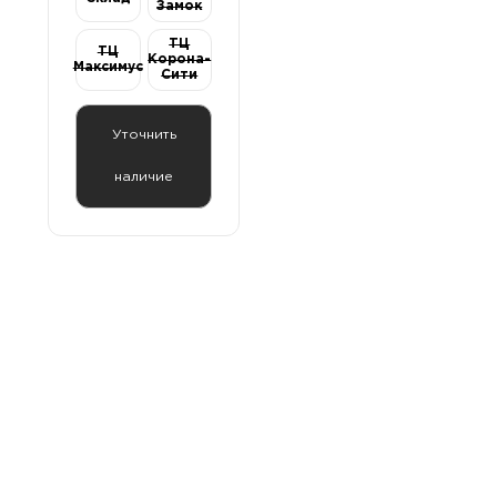
Замок
56)
ТЦ
ТЦ
Корона-
Максимус
Сити
Уточнить
наличие