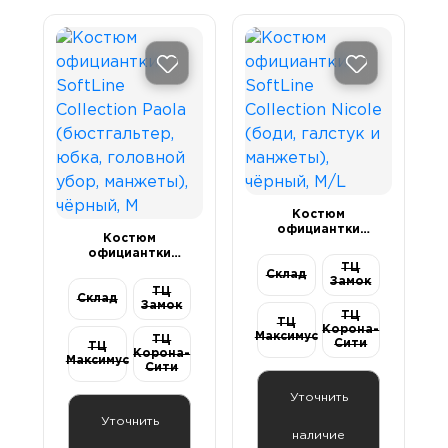
Костюм
официантки
Костюм
SoftLine
официантки
Collection Nicole
ТЦ
SoftLine
(боди, галстук и
Склад
Замок
Collection Paola
манжеты),
ТЦ
Склад
(бюстгальтер,
чёрный, M/L
Замок
юбка, головной
ТЦ
ТЦ
убор, манжеты),
Корона-
Максимус
ТЦ
чёрный, M
Сити
ТЦ
Корона-
Максимус
Сити
Уточнить
Уточнить
наличие