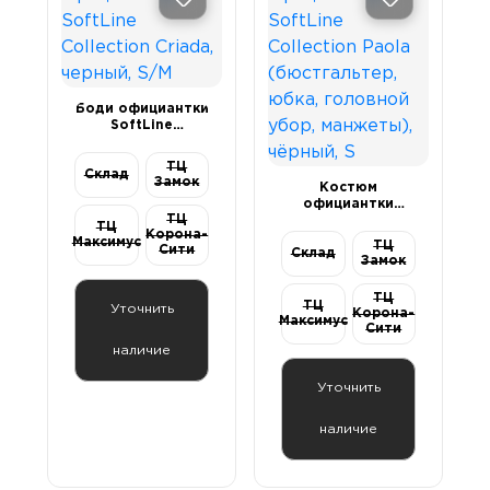
Секс-маши
Пояса верн
Футболки
Стимулятор
Секс качели
Боди официантки
Страпоны и
Скотч для 
SoftLine
фаллопрот
Collection Criada,
черный, S/M
ТЦ
Склад
Фаллоимит
Тиклеры
Замок
Костюм
официантки
ТЦ
SoftLine
ТЦ
Фистинг
Электрости
Корона-
Collection Paola
Максимус
ТЦ
Сити
Склад
(бюстгальтер,
Замок
юбка, головной
убор, манжеты),
Экстендеры
ТЦ
чёрный, S
ТЦ
Уточнить
Корона-
Максимус
Сити
наличие
Уточнить
наличие