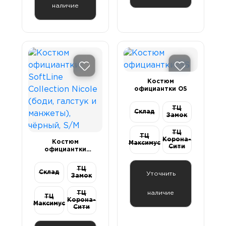
наличие
Костюм
официантки OS
ТЦ
Склад
Замок
ТЦ
ТЦ
Корона-
Костюм
Максимус
Сити
официантки
SoftLine
Collection Nicole
ТЦ
(боди, галстук и
Склад
Уточнить
Замок
манжеты),
чёрный, S/M
ТЦ
наличие
ТЦ
Корона-
Максимус
Сити