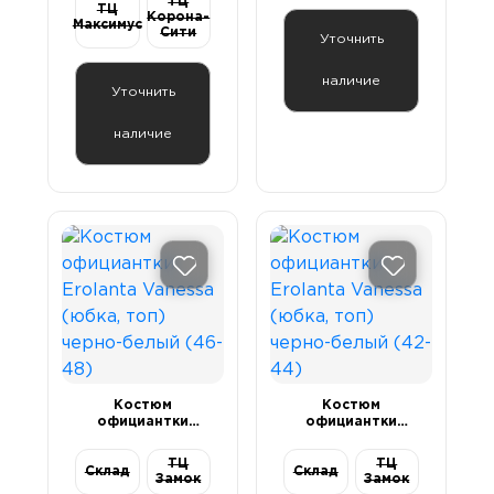
ТЦ
чёрный, L
ТЦ
Корона-
Максимус
Сити
Уточнить
наличие
Уточнить
наличие
Костюм
Костюм
официантки
официантки
Erolanta Vanessa
Erolanta Vanessa
(юбка, топ)
(юбка, топ)
ТЦ
ТЦ
черно-белый (46-
Склад
черно-белый (42-
Склад
Замок
Замок
48)
44)