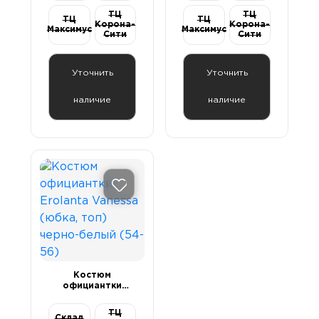
ТЦ
ТЦ
ТЦ
ТЦ
Корона-
Корона-
Максимус
Максимус
Сити
Сити
Уточнить
Уточнить
наличие
наличие
Костюм
официантки
Erolanta Vanessa
(юбка, топ)
ТЦ
черно-белый (54-
Склад