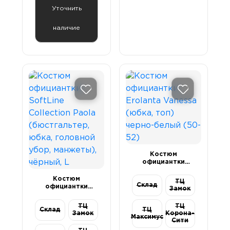
Уточнить
наличие
Костюм
официантки
Erolanta Vanessa
(юбка, топ)
Костюм
ТЦ
черно-белый (50-
Склад
официантки
Замок
52)
SoftLine
Collection Paola
ТЦ
ТЦ
Склад
(бюстгальтер,
ТЦ
Замок
Корона-
Максимус
юбка, головной
Сити
убор, манжеты),