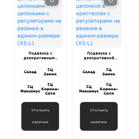
Подвязка с
Подвязка с
декоративными
декоративной
цепочками
цепочкой в
цепочками с
кристаллах с
ТЦ
ТЦ
регуляторами на
Склад
регуляторами на
Склад
Замок
Замок
резинке в едином
резинке в едином
размере (XS-L)
размере (XS-L)
ТЦ
ТЦ
ТЦ
ТЦ
Корона-
Корона-
Максимус
Максимус
Сити
Сити
Уточнить
Уточнить
наличие
наличие