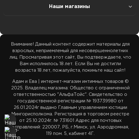
Наши магазины
Доставка в Гомель
Белье
Наши соц.сети
ТЦ Максимус: 33 39 355 35
Доставка в Гродно
ТЦ Максимус: ул. Лобанка 94 пав. 20, 11:00–21:00
Возбуждающие средства
Бренды
ТЦ Замок: 29 59 355 35
Внимание! Данный контент содержит материалы для
Доставка в Брест
ТЦ Замок: пр. Победителей 65 пав. 443, 11:00–22:00
взрослых, неприемлемый для несовершеннолетних
Акции
ТЦ Корона Сити: 33 39 455 35
лиц. Просматривая этот сайт, Вы подтверждаете, что
Доставка в Витебск
Вам исполнилось 18 лет. Если Вы не достигли
ТЦ Корона Сити: ул. Денисовская 8, 2 этаж, 11:00–
возраста 18 лет, пожалуйста, покиньте наш сайт!
Карта сайта
22:00
adamieva.intim@yandex.ru
Адам и Ева | интернет-магазин интимных товаров ©
Доставка в Могилев
2025. Владелец магазина: Общество с ограниченной
ответственностью "АльфаТойс". Свидетельство о
государственной регистрации № 193739980 от
Белпочта — отслеживание
26.01.2024г выдано Главным управлением юстиции
Мингорисполкома. Регистрация в торговом реестре
от 25.10.2024г. № 731601 Адрес для почтовых
Европочта — отслеживание
отправлений: 220007, РБ, г.Минск, ул. Аэродромная,
119 пом. 5, кабинет 4Г.