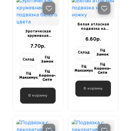
Белая атласная
подвязка на
Эротическая
ножку
кружевная
6.60р.
подвязка белого
цвета
7.70р.
ТЦ
Склад
Замок
ТЦ
Склад
Замок
ТЦ
ТЦ
Корона-
Максимус
ТЦ
Сити
ТЦ
Корона-
Максимус
Сити
В корзину
В корзину