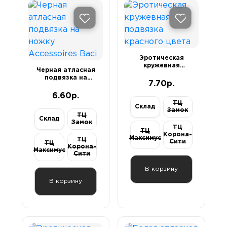
Эротическая
кружевная
Черная атласная
подвязка
подвязка на
красного цвета
7.70р.
ножку
Accessoires Baci
6.60р.
ТЦ
Склад
Замок
ТЦ
Склад
Замок
ТЦ
ТЦ
Корона-
Максимус
ТЦ
Сити
ТЦ
Корона-
Максимус
Сити
В корзину
В корзину