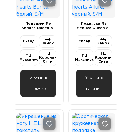
Подвязки Me
Подвязки Me
Seduce Queen of
Seduce Queen of
hearts Bonita,
hearts Allure,
белый, S/M
черный, S/M
ТЦ
ТЦ
Склад
Склад
Замок
Замок
ТЦ
ТЦ
ТЦ
ТЦ
Корона-
Корона-
Максимус
Максимус
Сити
Сити
Уточнить
Уточнить
наличие
наличие