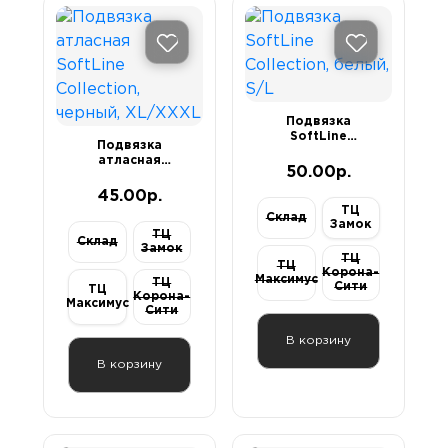
Секс-маши
Пояса верн
Футболки
Стимулятор
Секс качели
Страпоны и
Скотч для 
фаллопрот
Подвязка
SoftLine
Подвязка
Collection, белый,
атласная
Фаллоимит
Тиклеры
S/L
50.00р.
SoftLine
Collection,
45.00р.
черный, XL/XXXL
ТЦ
Фистинг
Электрости
Склад
Замок
ТЦ
Склад
Замок
ТЦ
Экстендеры
ТЦ
Корона-
Максимус
ТЦ
Сити
ТЦ
Корона-
Максимус
Сити
В корзину
В корзину