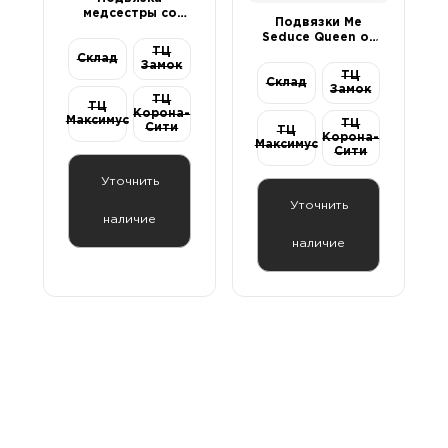
медсестры со
Подвязки Me
шприцем
Seduce Queen of
ТЦ
hearts Bonita,
Склад
Замок
красный, S/M
ТЦ
Склад
Замок
ТЦ
ТЦ
Корона-
Максимус
ТЦ
Сити
ТЦ
Корона-
Максимус
Сити
Уточнить
Уточнить
наличие
наличие