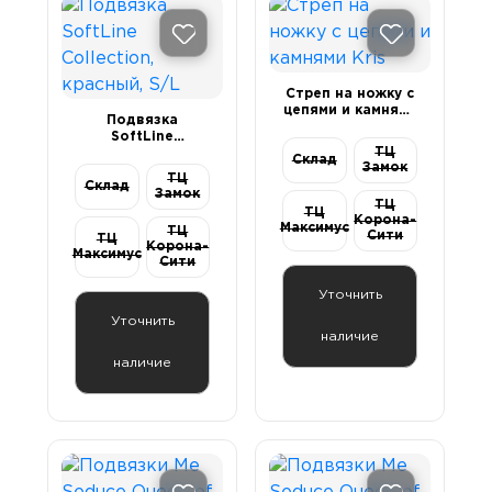
Стреп на ножку с
цепями и камнями
Подвязка
Kris
SoftLine
ТЦ
Collection,
Склад
Замок
красный, S/L
ТЦ
Склад
Замок
ТЦ
ТЦ
Корона-
Максимус
ТЦ
Сити
ТЦ
Корона-
Максимус
Сити
Уточнить
Уточнить
наличие
наличие