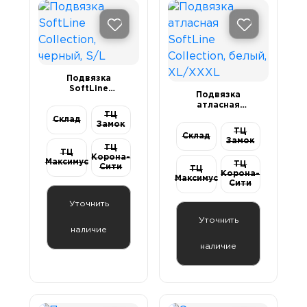
Подвязка
SoftLine
Подвязка
Collection,
атласная
черный, S/L
ТЦ
SoftLine
Склад
Замок
Collection, белый,
ТЦ
Склад
XL/XXXL
Замок
ТЦ
ТЦ
Корона-
Максимус
ТЦ
Сити
ТЦ
Корона-
Максимус
Сити
Уточнить
Уточнить
наличие
наличие