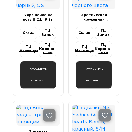
Украшение на
Эротическая
ногу H.E.L. Kris,
кружевная
текстиль, черный,
подвязка
OS
черного цвета
ТЦ
ТЦ
Склад
Склад
Замок
Замок
ТЦ
ТЦ
ТЦ
ТЦ
Корона-
Корона-
Максимус
Максимус
Сити
Сити
Уточнить
Уточнить
наличие
наличие
Подвязка