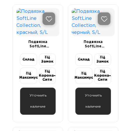
Подвязка
Подвязка
SoftLine
SoftLine
Collection,
Collection,
красный, S/L
черный, S/L
ТЦ
ТЦ
Склад
Склад
Замок
Замок
ТЦ
ТЦ
ТЦ
ТЦ
Корона-
Корона-
Максимус
Максимус
Сити
Сити
Уточнить
Уточнить
наличие
наличие