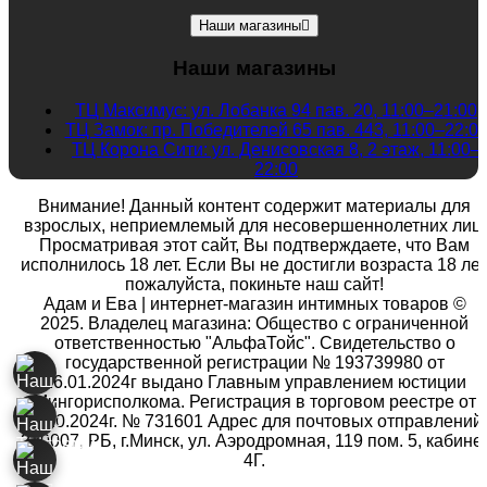
Наши магазины
Наши магазины
ТЦ Максимус: ул. Лобанка 94 пав. 20, 11:00–21:00
ТЦ Замок: пр. Победителей 65 пав. 443, 11:00–22:0
ТЦ Корона Сити: ул. Денисовская 8, 2 этаж, 11:00–
22:00
Внимание! Данный контент содержит материалы для
взрослых, неприемлемый для несовершеннолетних лиц.
Просматривая этот сайт, Вы подтверждаете, что Вам
исполнилось 18 лет. Если Вы не достигли возраста 18 лет
пожалуйста, покиньте наш сайт!
Адам и Ева | интернет-магазин интимных товаров ©
2025. Владелец магазина: Общество с ограниченной
ответственностью "АльфаТойс". Свидетельство о
государственной регистрации № 193739980 от
26.01.2024г выдано Главным управлением юстиции
Мингорисполкома. Регистрация в торговом реестре от
25.10.2024г. № 731601 Адрес для почтовых отправлений:
220007, РБ, г.Минск, ул. Аэродромная, 119 пом. 5, кабине
4Г.