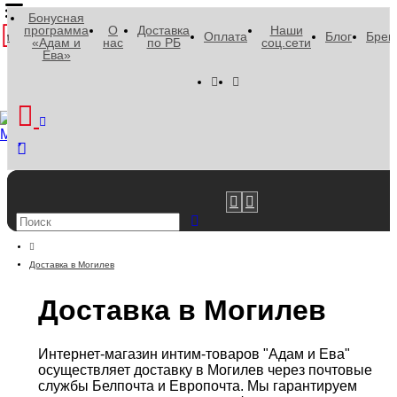
Бонусная
программа
О
Доставка
Наши
ки
Оплата
Блог
Брен
«Адам и
нас
по РБ
соц.сети
Ева»
Избранное
Корзина
Телефоны
Избранное
Корзина
Телефоны
Поиск
Доставка в Могилев
Доставка в Могилев
Интернет-магазин интим-товаров "Адам и Ева"
осуществляет доставку в Могилев через почтовые
службы Белпочта и Европочта. Мы гарантируем