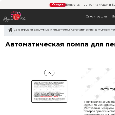
Скидки
Бонусная программа «Адам и Е
Секс игрушки
И
Секс игрушки
Вакуумные и гидропомпы
Автоматические вакуумные по
Автоматическая помпа дл
Автоматическая помпа для пен