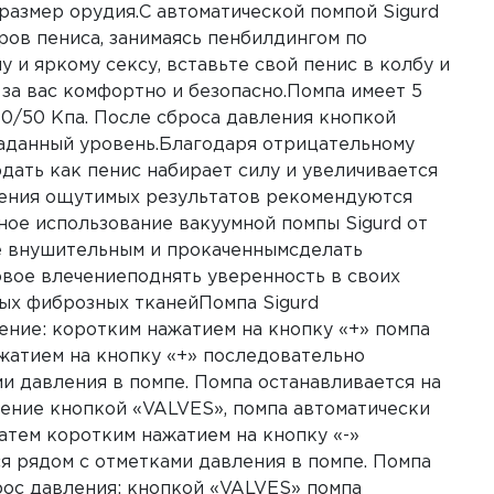
размер орудия.С автоматической помпой Sigurd
ров пениса, занимаясь пенбилдингом по
и яркому сексу, вставьте свой пенис в колбу и
о за вас комфортно и безопасно.Помпа имеет 5
40/50 Кпа. После сброса давления кнопкой
 заданный уровень.Благодаря отрицательному
дать как пенис набирает силу и увеличивается
ижения ощутимых результатов рекомендуются
ное использование вакуумной помпы Sigurd от
ее внушительным и прокаченнымсделать
вое влечениеподнять уверенность в своих
ых фиброзных тканейПомпа Sigurd
ние: коротким нажатием на кнопку «+» помпа
жатием на кнопку «+» последовательно
и давления в помпе. Помпа останавливается на
ение кнопкой «VALVES», помпа автоматически
атем коротким нажатием на кнопку «-»
я рядом с отметками давления в помпе. Помпа
рос давления: кнопкой «VALVES» помпа