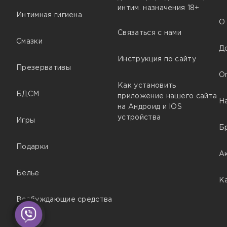
интим. назначения 18+
Интимная гигиена
О
Связаться с нами
Смазки
Д
Инструкция по сайту
Презервативы
О
Как установить
БДСМ
приложение нашего сайта
Н
на Андроид и IOS
устройства
Игры
Б
Подарки
А
Белье
К
Возбуждающие средства