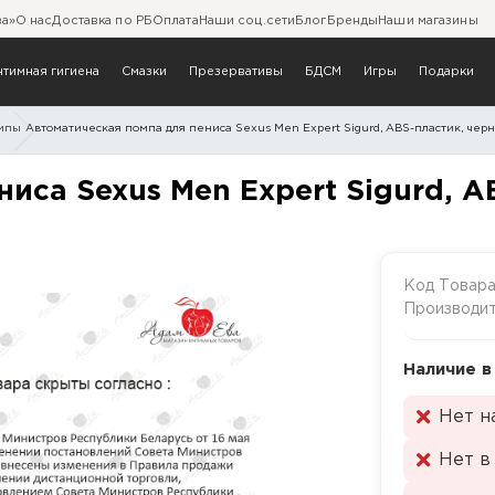
ва»
О нас
Доставка по РБ
Оплата
Наши соц.сети
Блог
Бренды
Наши магазины
нтимная гигиена
Смазки
Презервативы
БДСМ
Игры
Подарки
мпы
Автоматическая помпа для пениса Sexus Men Expert Sigurd, ABS-пластик, черн
я пениса Sexus Men Expert
иса Sexus Men Expert Sigurd, AB
Код Товар
Производи
Наличие в
Нет н
Нет в