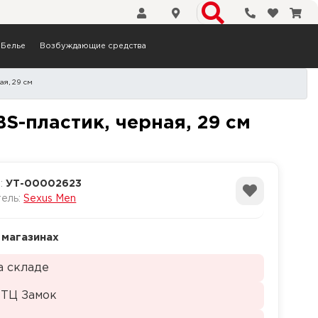
Телефоны
Избранн
Кор
Белье
Возбуждающие средства
ая, 29 см
 Sigurd, ABS-пластик, чер
S-пластик, черная, 29 см
а:
УТ-00002623
тель:
Sexus Men
 магазинах
а складе
 ТЦ Замок