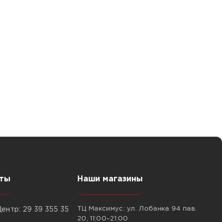
ты
Наши магазины
ТЦ Максимус: ул. Лобанка 94 пав.
ентр: 29 39 355 35
20, 11:00–21:00