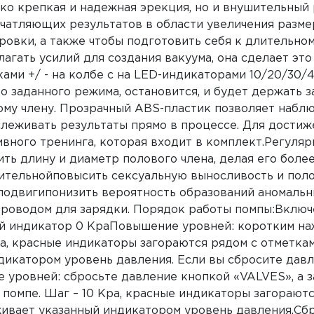
ко крепкая и надежная эрекция, но и внушительный 
чатляющих результатов в области увеличения разме
вки, а также чтобы подготовить себя к длительному 
лагать усилий для создания вакуума, она сделает эт
ами +/ - на колбе с на LED-индикаторами 10/20/30/
до заданного режима, остановится, и будет держать
му члену. Прозрачный ABS-пластик позволяет наблю
тслеживать результаты прямо в процессе. Для дост
вного тренинга, которая входит в комплект.Регуляр
ть длину и диаметр полового члена, делая его бол
ительнойповысить сексуальную выносливость и поло
подвигипонизить вероятность образований аномальн
роводом для зарядки. Порядок работы помпы:Включе
ний индикатор 0 KpaПовышение уровней: коротким на
pa, красные индикаторы загораются рядом с отметкам
дикатором уровень давления. Если вы сбросите давл
е уровней: сбросьте давление кнопкой «VALVES», а з
помпе. Шаг – 10 Kpa, красные индикаторы загораютс
живает указанный индикатором уровень давления.Сб