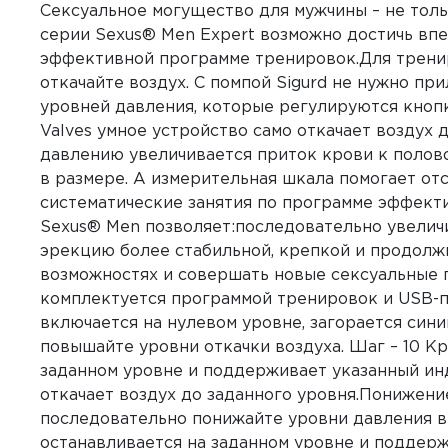
Сексуальное могущество для мужчины – не толь
серии Sexus® Men Expert возможно достичь впе
эффективной программе тренировок.Для трениро
откачайте воздух. С помпой Sigurd не нужно при
уровней давления, которые регулируются кнопк
Valves умное устройство само откачает воздух 
давлению увеличивается приток крови к полово
в размере. А измерительная шкала помогает о
систематические занятия по программе эффекти
Sexus® Men позволяет:последовательно увеличи
эрекцию более стабильной, крепкой и продолж
возможностях и совершать новые сексуальные 
комплектуется программой тренировок и USB-п
включается на нулевом уровне, загорается си
повышайте уровни откачки воздуха. Шаг – 10 K
заданном уровне и поддерживает указанный ин
откачает воздух до заданного уровня.Понижени
последовательно понижайте уровни давления в 
останавливается на заданном уровне и поддер