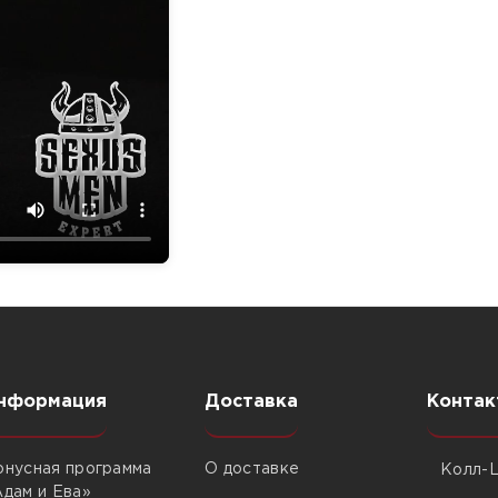
нформация
Доставка
Контак
онусная программа
О доставке
Колл-Ц
Адам и Ева»