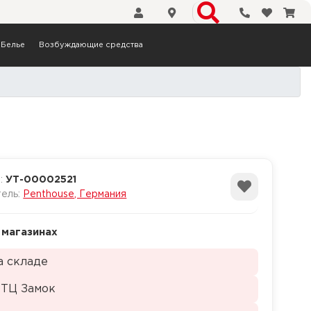
Телефоны
Избранн
Кор
Белье
Возбуждающие средства
L
а:
УТ-00002521
тель:
Penthouse, Германия
 магазинах
а складе
 ТЦ Замок