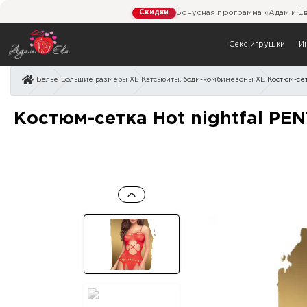
Скидки
Бонусная программа «Адам и Е
Секс игрушки
И
Белье
Большие размеры XL
Кэтсьюиты, боди-комбинезоны XL
Костюм-сет
Костюм-сетка Hot nightf
Костюм-сетка Hot nightfal PE