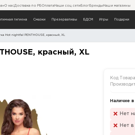
ва»
О нас
Доставка по РБ
Оплата
Наши соц.сети
Блог
Бренды
Наши магазины
нтимная гигиена
Смазки
Презервативы
БДСМ
Игры
Подарки
ка Hot nightfal PENTHOUSE, красный, XL
al PENTHOUSE, красный, X
NTHOUSE, красный, XL
Код Товар
Производи
Наличие в
Нет н
Нет в