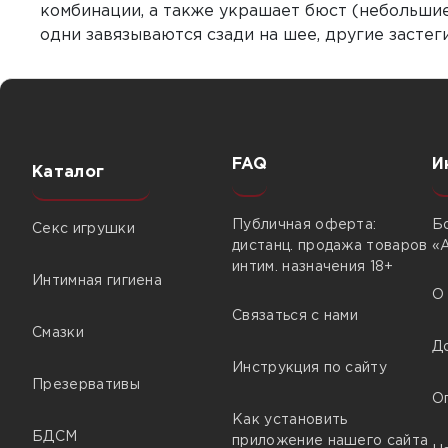
комбинации, а также украшает бюст (небольшие
одни завязываются сзади на шее, другие застег
FAQ
И
Каталог
Публичная оферта:
Б
Секс игрушки
дистанц. продажа товаров
«
интим. назначения 18+
Интимная гигиена
О
Связаться с нами
Смазки
Д
Инструкция по сайту
Презервативы
О
Как установить
БДСМ
приложение нашего сайта