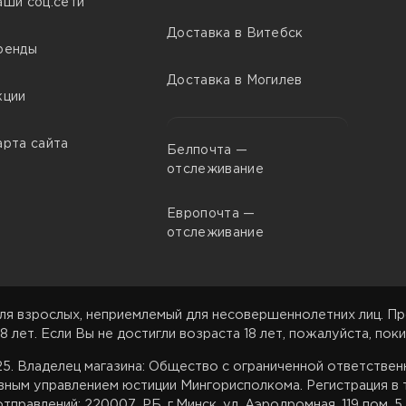
аши соц.сети
Доставка в Витебск
ренды
Доставка в Могилев
кции
арта сайта
Белпочта —
отслеживание
Европочта —
отслеживание
ля взрослых, неприемлемый для несовершеннолетних лиц. Пр
8 лет. Если Вы не достигли возраста 18 лет, пожалуйста, поки
025. Владелец магазина: Общество с ограниченной ответстве
вным управлением юстиции Мингорисполкома. Регистрация в т
тправлений: 220007, РБ, г.Минск, ул. Аэродромная, 119 пом. 5,