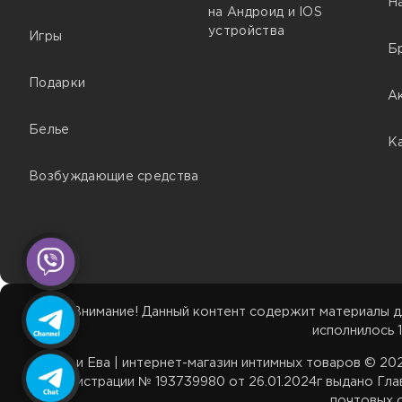
Н
на Андроид и IOS
устройства
Игры
Б
Подарки
А
Белье
К
Возбуждающие средства
Внимание! Данный контент содержит материалы д
исполнилось 1
Адам и Ева | интернет-магазин интимных товаров © 2
регистрации № 193739980 от 26.01.2024г выдано Гла
почтовых о