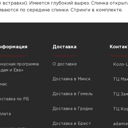
 встравки). Имеется глубокий вырез. Спинка открыта
иваются по середине спинки. Стринги в комплекте.
нформация
Доставка
Контак
онусная программа
О доставке
Колл-Ц
Адам и Ева»
Доставка в Минск
ТЦ Мак
 нас
Доставка в Гомель
ТЦ Зам
оставка по РБ
Доставка в Гродно
ТЦ Кор
плата
Доставка в Брест
adamie