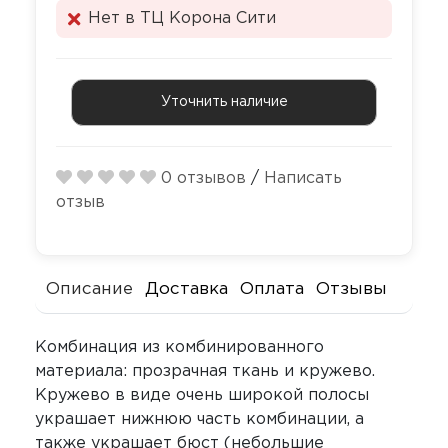
Секс-маши
Пояса верн
Нет в ТЦ Корона Сити
Футболки
Стимулятор
Секс качели
Страпоны и
Уточнить наличие
Скотч для 
фаллопрот
Фаллоимит
Тиклеры
0 отзывов
/
Написать
отзыв
Фистинг
Электрости
Экстендеры
Описание
Доставка
Оплата
Отзывы
Комбинация из комбинированного
материала: прозрачная ткань и кружево.
Кружево в виде очень широкой полосы
украшает нижнюю часть комбинации, а
также украшает бюст (небольшие