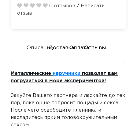
Секс-маши
Пояса верн
0 отзывов
/
Написать
Футболки
отзыв
Стимулятор
Секс качели
Страпоны и
Скотч для 
фаллопрот
Описание
Доставка
Оплата
Отзывы
Фаллоимит
Тиклеры
Фистинг
Электрости
Металлические
наручники
позволят вам
погрузиться в море экспериментов!
Экстендеры
Закуйте Вашего партнера и ласкайте до тех
пор, пока он не попросит пощады и секса!
После чего освободите пленника и
насладитесь ярким головокружительным
сексом.