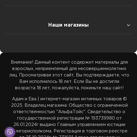
Доставка в Минск
Подарки
Оплата
Колл-Центр: 29 39 355 35
Наши магазины
Доставка в Гомель
Белье
Наши соц.сети
ТЦ Максимус: 33 39 355 35
Доставка в Гродно
ТЦ Максимус: ул. Лобанка 94 пав. 20, 11:00–21:00
Возбуждающие средства
Бренды
ТЦ Замок: 29 59 355 35
Внимание! Данный контент содержит материалы для
Доставка в Брест
ТЦ Замок: пр. Победителей 65 пав. 443, 11:00–22:00
взрослых, неприемлемый для несовершеннолетних
Акции
ТЦ Корона Сити: 33 39 455 35
лиц. Просматривая этот сайт, Вы подтверждаете, что
Доставка в Витебск
Вам исполнилось 18 лет. Если Вы не достигли
ТЦ Корона Сити: ул. Денисовская 8, 2 этаж, 11:00–
возраста 18 лет, пожалуйста, покиньте наш сайт!
Карта сайта
22:00
adamieva.intim@yandex.ru
Адам и Ева | интернет-магазин интимных товаров ©
Доставка в Могилев
2025. Владелец магазина: Общество с ограниченной
ответственностью "АльфаТойс". Свидетельство о
государственной регистрации № 193739980 от
Белпочта — отслеживание
26.01.2024г выдано Главным управлением юстиции
Мингорисполкома. Регистрация в торговом реестре