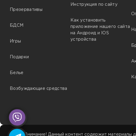
Инструкция по сайту
Презервативы
О
Как установить
БДСМ
приложение нашего сайта
Н
на Андроид и IOS
устройства
Игры
Б
Подарки
А
Белье
К
Возбуждающие средства
Внимание! Данный контент содержит материалы д