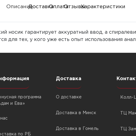
Описание
Доставка
Оплата
Отзывы
Характеристики
нкий носик гарантирует аккуратный ввод, а спирал
я для тех, у кого уже есть опыт использования ана
нформация
Доставка
Контак
онусная программа
О доставке
Колл-Ц
Адам и Ева»
Доставка в Минск
ТЦ Мак
 нас
Доставка в Гомель
ТЦ Зам
оставка по РБ