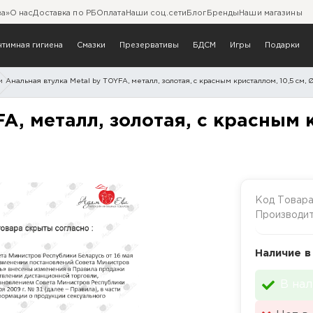
ва»
О нас
Доставка по РБ
Оплата
Наши соц.сети
Блог
Бренды
Наши магазины
нтимная гигиена
Смазки
Презервативы
БДСМ
Игры
Подарки
и
Анальная втулка Metal by TOYFA, металл, золотая, с красным кристаллом, 10,5 см, Ø 
 TOYFA, металл, золотая, с
A, металл, золотая, с красным к
Код Товар
Производи
Наличие в
В нал