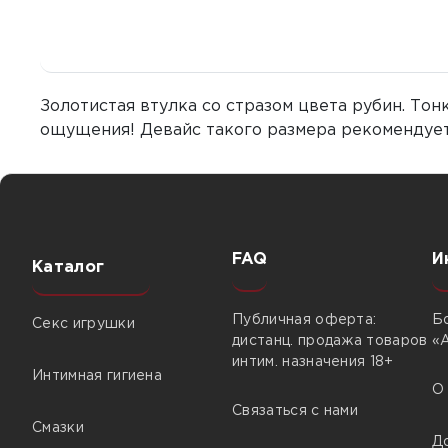
Золотистая втулка со стразом цвета рубин. То
ощущения! Девайс такого размера рекомендуетс
FAQ
И
Каталог
Публичная оферта:
Б
Секс игрушки
дистанц. продажа товаров
«
интим. назначения 18+
Интимная гигиена
О
Связаться с нами
Смазки
Д