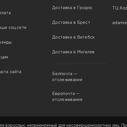
Доставка в Гродно
ТЦ Кор
плата
Доставка в Брест
adamie
аши соц.сети
Доставка в Витебск
ренды
Доставка в Могилев
кции
арта сайта
Белпочта —
отслеживание
Европочта —
отслеживание
ля взрослых, неприемлемый для несовершеннолетних лиц. Пр