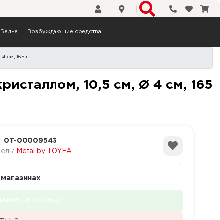
Телефоны
Избранн
Кор
Белье
Возбуждающие средства
4 см, 165 г
 красным кристаллом, 10,5
ристаллом, 10,5 см, Ø 4 см, 165
а:
0T-00009543
тель:
Metal by TOYFA
 магазинах
ичии на складе