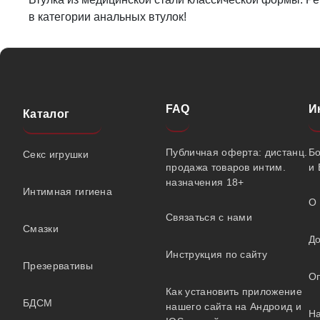
в категории анальных втулок!
FAQ
И
Каталог
Публичная оферта: дистанц.
Б
Секс игрушки
продажа товаров интим.
и 
назначения 18+
Интимная гигиена
О 
Связаться с нами
Смазки
До
Инструкция по сайту
Презервативы
О
Как установить приложение
БДСМ
нашего сайта на Андроид и
На