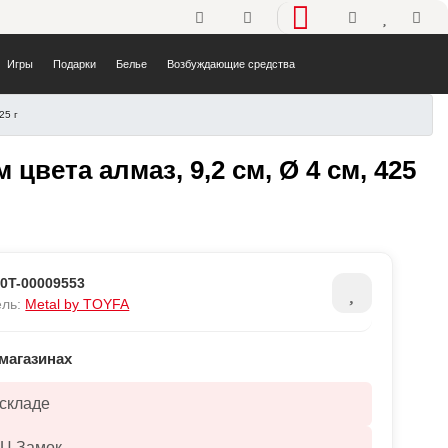
Телефоны
Избранно
Корз
Игры
Подарки
Белье
Возбуждающие средства
25 г
с кристаллом цвета алмаз, 9
цвета алмаз, 9,2 см, Ø 4 см, 425
:
0T-00009553
ель:
Metal by TOYFA
магазинах
 складе
ТЦ Замок