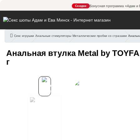
Скидки
Бонусная программа «Адам и 
Секс игрушки
Анальные стимуляторы
Металлические пробки со стразами
Анальна
Анальная втулка Metal by 
Анальная втулка Metal by TOYFA, 
г