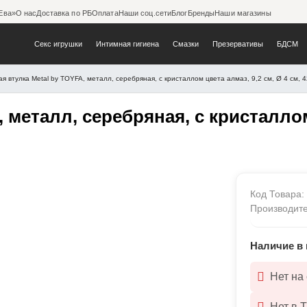
Ева»
О нас
Доставка по РБ
Оплата
Наши соц.сети
Блог
Бренды
Наши магазины
Секс игрушки
Интимная гигиена
Смазки
Презервативы
БДСМ
я втулка Metal by TOYFA, металл, серебряная, с кристаллом цвета алмаз, 9,2 см, Ø 4 см, 4
TOYFA, металл, серебряная, 
металл, серебряная, с кристаллом 
Код Товара
Производит
Наличие в 
Нет на
Нет в 