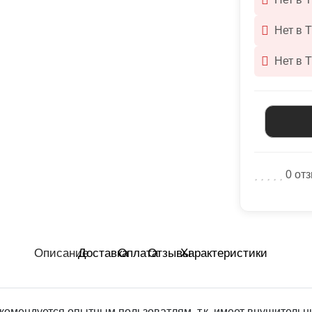
Нет в 
Нет в 
0 от
Описание
Доставка
Оплата
Отзывы
Характеристики
комендуется опытным пользоватлям, т.к. имеет внушитель