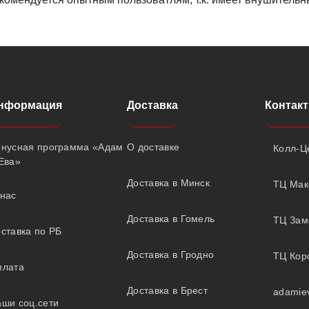
нформация
Доставка
Контак
онусная программа «Адам
О доставке
Колл-Це
Ева»
Доставка в Минск
ТЦ Мак
нас
Доставка в Гомель
ТЦ Замо
ставка по РБ
Доставка в Гродно
ТЦ Коро
плата
Доставка в Брест
adamie
ши соц.сети