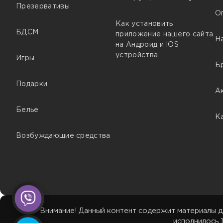
Презервативы
О
Как установить
БДСМ
приложение нашего сайта
Н
на Андроид и IOS
устройства
Игры
Б
Подарки
А
Белье
К
Возбуждающие средства
Внимание! Данный контент содержит материалы д
исполнилось 1