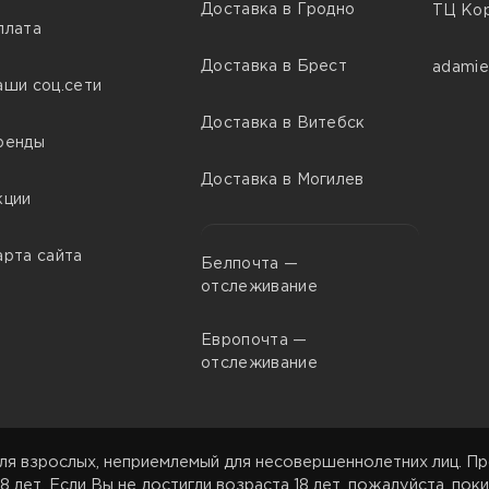
Доставка в Гродно
ТЦ Кор
плата
Доставка в Брест
adamie
аши соц.сети
Доставка в Витебск
ренды
Доставка в Могилев
кции
арта сайта
Белпочта —
отслеживание
Европочта —
отслеживание
ля взрослых, неприемлемый для несовершеннолетних лиц. Пр
8 лет. Если Вы не достигли возраста 18 лет, пожалуйста, поки