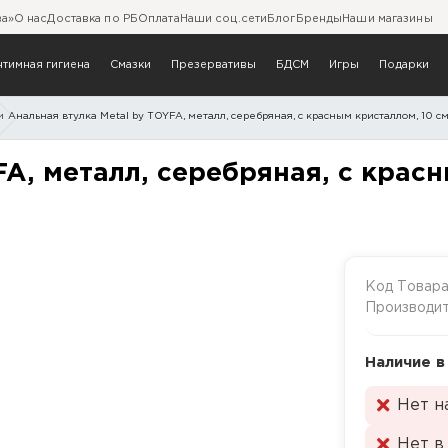
ва»
О нас
Доставка по РБ
Оплата
Наши соц.сети
Блог
Бренды
Наши магазины
нтимная гигиена
Смазки
Презервативы
БДСМ
Игры
Подарки
и
Анальная втулка Metal by TOYFA, металл, серебряная, с красным кристаллом, 10 см,
 TOYFA, металл, серебряна
A, металл, серебряная, с красн
Код Товар
Производи
Наличие в
Нет н
Нет в