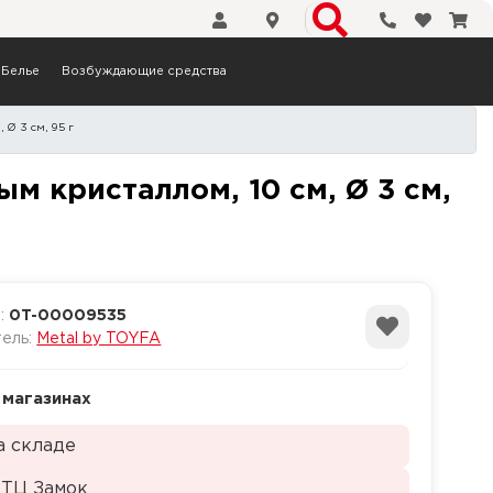
Телефоны
Избранн
Кор
Белье
Возбуждающие средства
 Ø 3 см, 95 г
я, с красным кристаллом, 
ым кристаллом, 10 см, Ø 3 см,
а:
0T-00009535
тель:
Metal by TOYFA
 магазинах
а складе
 ТЦ Замок