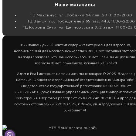
Наши магазины
ТЦ Максимус: ул. Лобанка 94 пав. 20, 11:00–21:00
ТЦ Замок: пр. Победителей 65 пав. 443, 11:00–22:00
ТЦ Корона Сити: ул. Денисовская 8, 2 этаж, 11:00–22:
Внимание! Данный контент содержит материалы для взрослых,
неприемлемый для несовершеннолетних лиц. Просматривая этот сайт
Вы подтверждаете, что Вам исполнилось 18 лет. Если Вы не достигли
возраста 18 лет, пожалуйста, покиньте наш сайт!
Адам и Ева | интернет-магазин интимных товаров © 2025. Владелец
магазина: Общество с ограниченной ответственностью "АльфаТойс".
Свидетельство о государственной регистрации № 193739980 от
26.01.2024г выдано Главным управлением юстиции Мингорисполкома
Регистрация в торговом реестре от 25.10.2024г. № 731601 Адрес для
почтовых отправлений: 220007, РБ, г.Минск, ул. Аэродромная, 119 пом
5, кабинет 4Г.