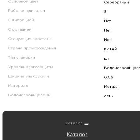
Основной цвет
Серебряный
Рабочая длина, см
8
С вибрацией
Нет
С ротацией
Нет
Стимуляция простаты
Нет
Страна происхождения
КИТАЙ
Тип упаковки
шт
Уровень влагозащиты
Водонепроницае
Ширина упаковки, м
0.06
Материал
Металл
Водонепроницаемый
есть
Каталог
Каталог