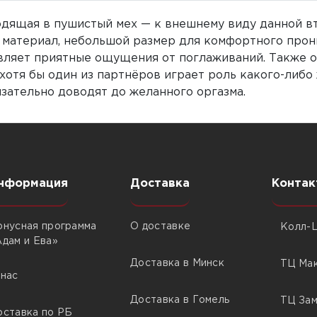
дящая в пушистый мех — к внешнему виду данной вт
й материал, небольшой размер для комфортного про
вляет приятные ощущения от поглаживаний. Также 
 хотя бы один из партнёров играет роль какого-либо
язательно доводят до желанного оргазма.
нформация
Доставка
Контак
онусная программа
О доставке
Колл-Ц
Адам и Ева»
Доставка в Минск
ТЦ Мак
 нас
Доставка в Гомель
ТЦ Зам
оставка по РБ