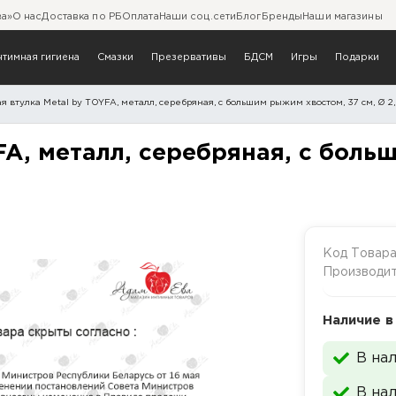
ва»
О нас
Доставка по РБ
Оплата
Наши соц.сети
Блог
Бренды
Наши магазины
нтимная гигиена
Смазки
Презервативы
БДСМ
Игры
Подарки
я втулка Metal by TOYFA, металл, серебряная, с большим рыжим хвостом, 37 см, Ø 2,9
 TOYFA, металл, серебрян
FA, металл, серебряная, с боль
Код Товар
Производи
Наличие в
В на
В на