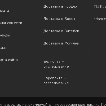
Доставка в Гродно
ТЦ Кор
плата
Доставка в Брест
adamie
аши соц.сети
Доставка в Витебск
ренды
Доставка в Могилев
кции
арта сайта
Белпочта —
отслеживание
Европочта —
отслеживание
ля взрослых, неприемлемый для несовершеннолетних лиц. Пр