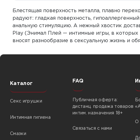
Блестящая поверхность металла, плавно перехо
радуют: гладкая поверхность, гипоаллергенны
анальную стимуляцию. А нежный хвостик доста
Play (Энимал Плей — интимные игры, в которых
вносят разнообразие в сексуальную жизнь и об
FAQ
И
Каталог
Публичная оферта:
Б
Секс игрушки
дистанц. продажа товаров
«
интим. назначения 18+
Интимная гигиена
О
Связаться с нами
Смазки
Д