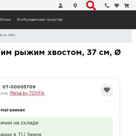
Телефоны
Избранн
Кор
Белье
Возбуждающие средства
 см, 195 г
ая, с большим рыжим хвост
шим рыжим хвостом, 37 см, Ø
а:
0T-00005709
тель:
Metal by TOYFA
 магазинах
личии на складе
личии в ТЦ Замок