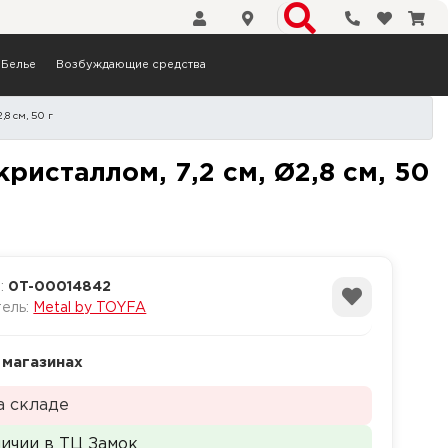
Телефоны
Избранн
Кор
Белье
Возбуждающие средства
8 см, 50 г
с красным кристаллом, 7,2 
ристаллом, 7,2 см, Ø2,8 см, 50
а:
0T-00014842
тель:
Metal by TOYFA
 магазинах
а складе
личии в ТЦ Замок