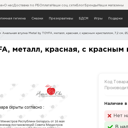
ва»
О нас
Доставка по РБ
Оплата
Наши соц.сети
Блог
Бренды
Наши магазины
нтимная гигиена
Смазки
Презервативы
БДСМ
Игры
Подарки
и
Анальная втулка Metal by TOYFA, металл, красная, с красным кристаллом, 7,2 см, Ø2,
 TOYFA, металл, красная, 
A, металл, красная, с красным к
Код Товар
Производи
Наличие в
Нет н
В на