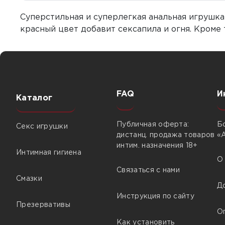
Суперстильная и суперлегкая анальная игрушка
красный цвет добавит сексапила и огня. Кроме 
FAQ
И
Каталог
Публичная оферта:
Б
Секс игрушки
дистанц. продажа товаров
«
интим. назначения 18+
Интимная гигиена
О
Связаться с нами
Смазки
Д
Инструкция по сайту
Презервативы
О
Как установить