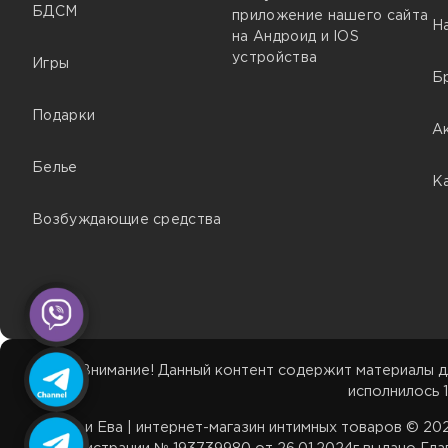
БДСМ
приложение нашего сайта
Н
на Андроид и IOS
устройства
Игры
Б
Подарки
А
Белье
К
Возбуждающие средства
Внимание! Данный контент содержит материалы д
исполнилось 1
Адам и Ева | интернет-магазин интимных товаров © 2