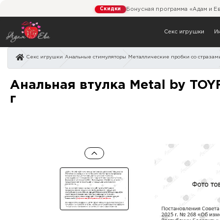
Скидки
Бонусная программа «Адам и Е
Секс игрушки
И
Секс игрушки
Анальные стимуляторы
Металлические пробки со стразам
Анальная втулка Metal by
Анальная втулка Metal by TOYF
г