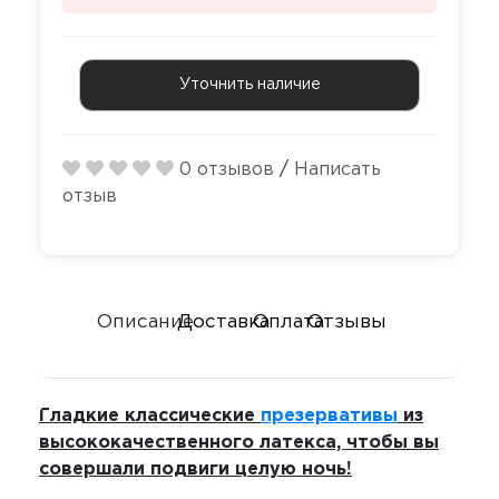
Секс-маши
Пояса верн
Футболки
Стимулятор
Секс качели
Уточнить наличие
Страпоны и
Скотч для 
фаллопрот
0 отзывов
/
Написать
Фаллоимит
Тиклеры
отзыв
Фистинг
Электрости
Экстендеры
Описание
Доставка
Оплата
Отзывы
Гладкие классические
презервативы
из
высококачественного латекса, чтобы вы
совершали подвиги целую ночь!