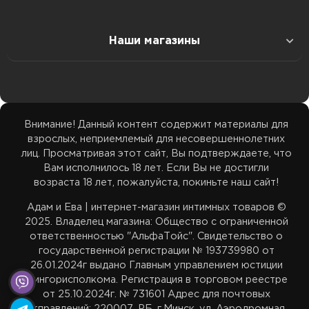
Доставка в Минск
Подарки
Оплата
Колл-Центр: 29 39 355 35
Наши магазины
Доставка в Гомель
Белье
Наши соц.сети
ТЦ Максимус: 33 39 355 35
Доставка в Гродно
ТЦ Максимус: ул. Лобанка 94 пав. 20, 11:00–21:00
Возбуждающие средства
Бренды
ТЦ Замок: 29 59 355 35
Внимание! Данный контент содержит материалы для
Доставка в Брест
ТЦ Замок: пр. Победителей 65 пав. 443, 11:00–22:00
взрослых, неприемлемый для несовершеннолетних
Акции
ТЦ Корона Сити: 33 39 455 35
лиц. Просматривая этот сайт, Вы подтверждаете, что
Доставка в Витебск
Вам исполнилось 18 лет. Если Вы не достигли
ТЦ Корона Сити: ул. Денисовская 8, 2 этаж, 11:00–
возраста 18 лет, пожалуйста, покиньте наш сайт!
Карта сайта
22:00
adamieva.intim@yandex.ru
Адам и Ева | интернет-магазин интимных товаров ©
Доставка в Могилев
2025. Владелец магазина: Общество с ограниченной
ответственностью "АльфаТойс". Свидетельство о
государственной регистрации № 193739980 от
Белпочта — отслеживание
26.01.2024г выдано Главным управлением юстиции
Мингорисполкома. Регистрация в торговом реестре
от 25.10.2024г. № 731601 Адрес для почтовых
Европочта — отслеживание
отправлений: 220007, РБ, г.Минск, ул. Аэродромная,