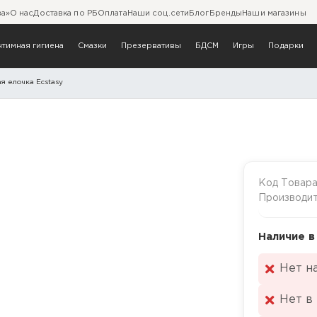
ва»
О нас
Доставка по РБ
Оплата
Наши соц.сети
Блог
Бренды
Наши магазины
нтимная гигиена
Смазки
Презервативы
БДСМ
Игры
Подарки
я елочка Ecstasy
Код Товар
Производи
Наличие в
Нет н
Нет в