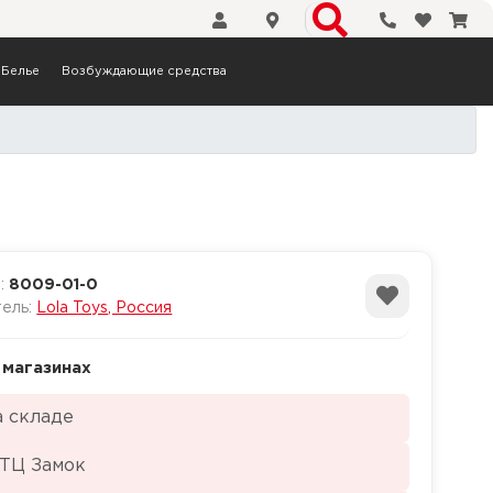
Телефоны
Избранн
Кор
Белье
Возбуждающие средства
а:
8009-01-0
тель:
Lola Toys, Россия
 магазинах
а складе
 ТЦ Замок