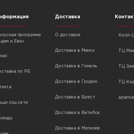
нформация
Доставка
Контак
онусная программа
О доставке
Колл-Ц
Адам и Ева»
Доставка в Минск
ТЦ Мак
 нас
Доставка в Гомель
ТЦ Зам
оставка по РБ
Доставка в Гродно
ТЦ Кор
плата
Доставка в Брест
adamie
аши соц.сети
Доставка в Витебск
ренды
Доставка в Могилев
кции