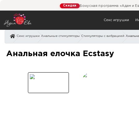
Скидки
Бонусная программа «Адам и Е
Секс игрушки
И
Секс игрушки
Анальные стимуляторы
Стимуляторы с вибрацией
Анальна
Анальная елочка Ecstasy
Анальная елочка Ecstasy