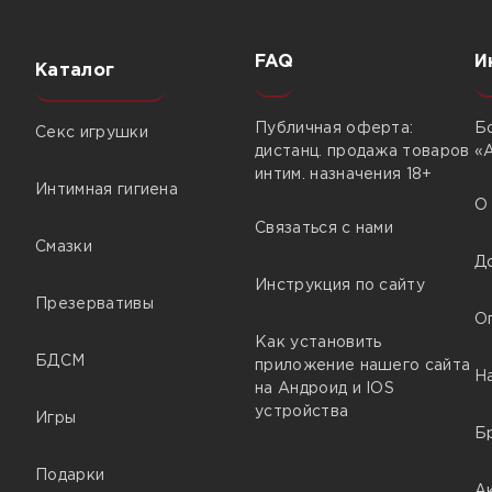
FAQ
И
Каталог
Публичная оферта:
Б
Секс игрушки
дистанц. продажа товаров
«
интим. назначения 18+
Интимная гигиена
О
Связаться с нами
Смазки
Д
Инструкция по сайту
Презервативы
О
Как установить
БДСМ
приложение нашего сайта
Н
на Андроид и IOS
устройства
Игры
Б
Подарки
А