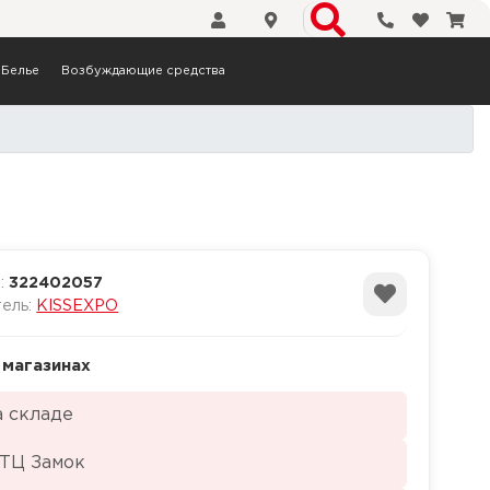
Телефоны
Избранн
Кор
Белье
Возбуждающие средства
а:
322402057
тель:
KISSEXPO
 магазинах
а складе
 ТЦ Замок