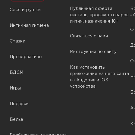
Публичная оферта:
Б
Секс игрушки
дистанц. продажа товаров
«
интим. назначения 18+
Интимная гигиена
О
Связаться с нами
Смазки
Д
Инструкция по сайту
Презервативы
О
Как установить
БДСМ
приложение нашего сайта
Н
на Андроид и IOS
устройства
Игры
Б
Подарки
А
Белье
К