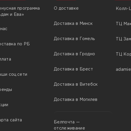
онусная программа
О доставке
Колл-Ц
Адам и Ева»
Доставка в Минск
ТЦ Мак
 нас
Доставка в Гомель
ТЦ Зам
оставка по РБ
Доставка в Гродно
ТЦ Кор
плата
Доставка в Брест
adamie
аши соц.сети
Доставка в Витебск
ренды
Доставка в Могилев
кции
арта сайта
Белпочта —
отслеживание