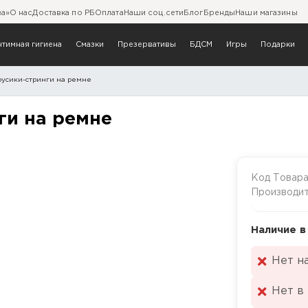
ва»
О нас
Доставка по РБ
Оплата
Наши соц.сети
Блог
Бренды
Наши магазины
нтимная гигиена
Смазки
Презервативы
БДСМ
Игры
Подарки
русики-стринги на ремне
стринги на ремне
ги на ремне
Код Товар
Производи
Наличие в
Нет н
Нет в