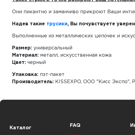
Они пикантно и заманчиво прикроют Ваши инти
Надев такие
трусики
, Вы почувствуете увере
Выполненные из металлических цепочек и иску
Размер:
универсальный
Материал:
металл, искусственная кожа
Цвет:
черный
Упаковка:
пэт-пакет
Производитель:
KISSEXPO, ОOО "Кисс Экспо", 
FAQ
И
Каталог