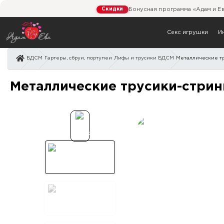
Скидки
Бонусная программа «Адам и Е
Секс игрушки
И
БДСМ
Гартеры, сбруи, портупеи
Лифы и трусики БДСМ
Металлические т
Металлические трусики-
Металлические трусики-стрин