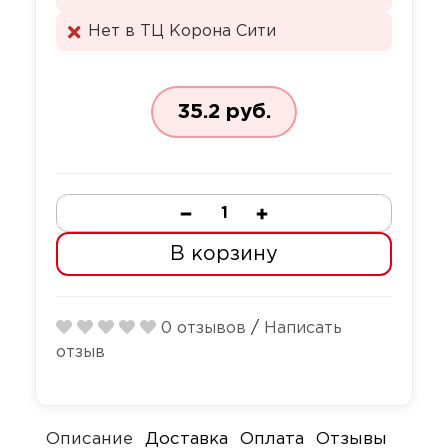
Секс-маши
Пояса верн
Нет в ТЦ Корона Сити
Футболки
Стимулятор
Секс качели
Страпоны и
35.2 руб.
Скотч для 
фаллопрот
Фаллоимит
Тиклеры
Фистинг
Электрости
Количество
В корзину
Экстендеры
0 отзывов
/
Написать
отзыв
Описание
Доставка
Оплата
Отзывы