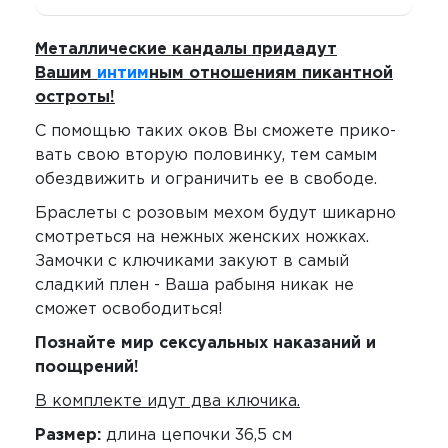
Металлические кандалы при­да­дут
Вашим
интим
­ным отноше­ниям пикантной
остроты!
С помощью таких оков Вы сможете при­ко­
вать свою вто­рую поло­винку, тем самым
обез­движить и огра­ни­чить ее в сво­боде.
Брас­леты с розовым мехом будут шикарно
смот­реться на нежных женских ножках.
Замочки с ключиками закуют в самый
сладкий плен - Ваша рабыня никак не
сможет освободиться!
Познайте мир сек­су­аль­ных нака­за­ний и
поощ­ре­ний!
В комплекте идут два ключика.
Размер:
длина цепочки 36,5 см