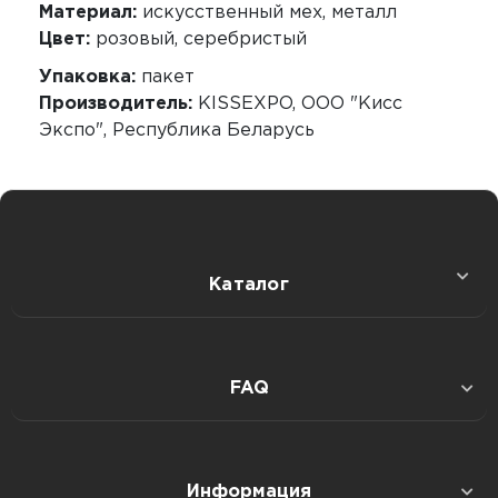
Материал:
искусственный мех, металл
Цвет:
розовый, серебристый
Упаковка:
пакет
Производитель:
KISSEXPO, ОOО "Кисс
Экспо", Республика Беларусь
Каталог
Секс игрушки
FAQ
Интимная гигиена
Публичная оферта: дистанц. продажа товаров
интим. назначения 18+
Информация
Смазки