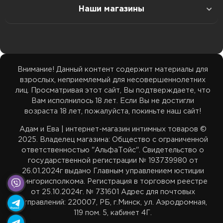
Наши магазины
Доставка в Гомель
Белье
Наши соц.сети
ТЦ Максимус: 33 39 355 35
Доставка в Гродно
ТЦ Максимус: ул. Лобанка 94 пав. 20, 11:00–21:00
Возбуждающие средства
Бренды
ТЦ Замок: 29 59 355 35
Внимание! Данный контент содержит материалы для
Доставка в Брест
ТЦ Замок: пр. Победителей 65 пав. 443, 11:00–22:00
взрослых, неприемлемый для несовершеннолетних
Акции
ТЦ Корона Сити: 33 39 455 35
лиц. Просматривая этот сайт, Вы подтверждаете, что
Доставка в Витебск
Вам исполнилось 18 лет. Если Вы не достигли
ТЦ Корона Сити: ул. Денисовская 8, 2 этаж, 11:00–
возраста 18 лет, пожалуйста, покиньте наш сайт!
Карта сайта
22:00
adamieva.intim@yandex.ru
Адам и Ева | интернет-магазин интимных товаров ©
Доставка в Могилев
2025. Владелец магазина: Общество с ограниченной
ответственностью "АльфаТойс". Свидетельство о
государственной регистрации № 193739980 от
Белпочта — отслеживание
26.01.2024г выдано Главным управлением юстиции
Мингорисполкома. Регистрация в торговом реестре
от 25.10.2024г. № 731601 Адрес для почтовых
Европочта — отслеживание
отправлений: 220007, РБ, г.Минск, ул. Аэродромная,
119 пом. 5, кабинет 4Г.