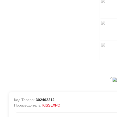
Н
Н
Н
П
С
С
С
Ф
Ф
Э
Код Товара:
302402212
Производитель:
KISSEXPO