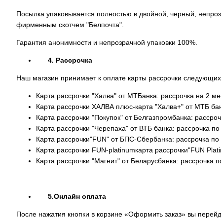
Посылка упаковывается полностью в двойной, черный, непроз
фирменным скотчем "Белпо
Гарантия анонимности и непрозрачной упаковки 100%.
4. Рассрочка
Наш магазин принимает к оплате карты рассрочки следующих
Карта рассрочки "Халва" от МТБанка: рассрочка на 2 ме
Карта рассрочки ХАЛВА плюс-карта "Халва+" от МТБ банк
Карта рассрочки "Покупок" от Белгазпромбанка: рассроч
Карта рассрочки "Черепаха" от ВТБ банка: рассрочка по
Карта рассрочки"FUN" от БПС-Сбербанка: рассрочка по 
Карта рассрочки FUN-platinumкарта рассрочки"FUN Plat
Карта рассрочки "Магнит" от Беларусбанка: рассрочка п
5.Онлайн оплата
После нажатия кнопки в корзине «Оформить заказ» вы пере