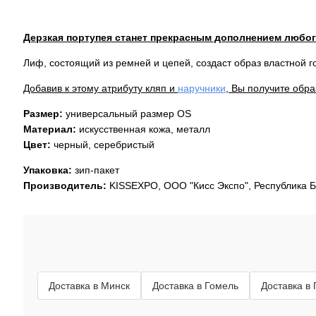
Дерзкая портупея станет прекрасным дополнением любог
Лиф, состоящий из ремней и цепей, создаст образ властной го
Добавив к этому атрибуту кляп и
наручники
, Вы получите обр
Размер:
универсальный размер OS
Материал:
искусственная кожа, металл
Цвет:
черный, серебристый
Упаковка:
зип-пакет
Производитель:
KISSEXPO, ОOО "Кисс Экспо", Республика 
Доставка в Минск
Доставка в Гомель
Доставка в