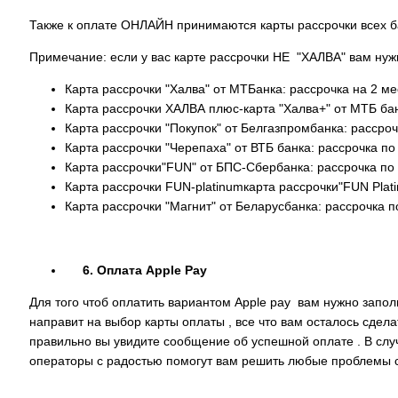
Также к оплате ОНЛАЙН принимаются карты рассрочки всех б
Примечание: если у вас карте рассрочки НЕ "ХАЛВА" вам нуж
Карта рассрочки "Халва" от МТБанка: рассрочка на 2 ме
Карта рассрочки ХАЛВА плюс-карта "Халва+" от МТБ банк
Карта рассрочки "Покупок" от Белгазпромбанка: рассроч
Карта рассрочки "Черепаха" от ВТБ банка: рассрочка по
Карта рассрочки"FUN" от БПС-Сбербанка: рассрочка по 
Карта рассрочки FUN-platinumкарта рассрочки"FUN Plat
Карта рассрочки "Магнит" от Беларусбанка: рассрочка п
6. Оплата Apple Pay
Для того чтоб оплатить вариантом Apple pay вам нужно запол
направит на выбор карты оплаты , все что вам осталось сдел
правильно вы увидите сообщение об успешной оплате . В случа
операторы с радостью помогут вам решить любые проблемы с