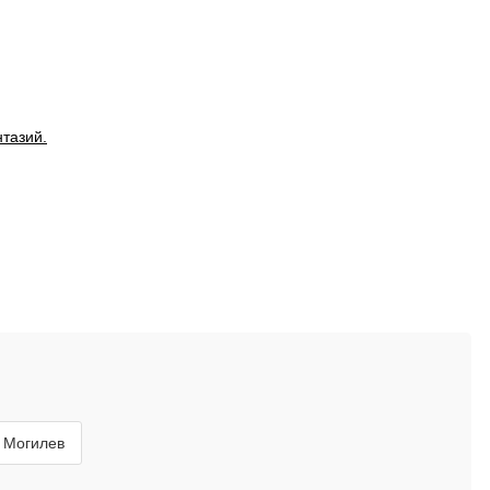
тазий.
в Могилев