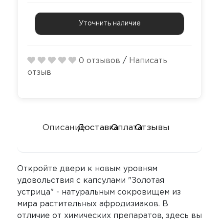
Секс-маши
Пояса верн
Футболки
Уточнить наличие
Стимулятор
Секс качели
Страпоны и
Скотч для 
фаллопрот
0 отзывов
/
Написать
отзыв
Фаллоимит
Тиклеры
Фистинг
Электрости
Описание
Доставка
Оплата
Отзывы
Экстендеры
Откройте двери к новым уровням
удовольствия с капсулами "Золотая
устрица" - натуральным сокровищем из
мира растительных афродизиаков. В
отличие от химических препаратов, здесь вы