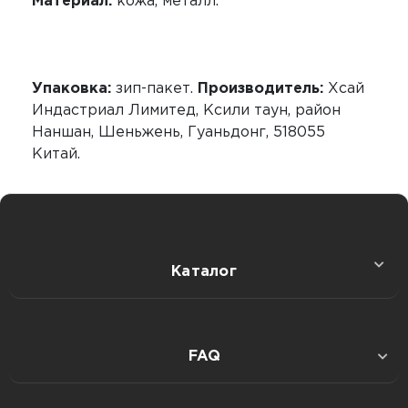
Материал:
кожа, металл.
Упаковка:
зип-пакет.
Производитель:
Хсай
Индастриал Лимитед, Ксили таун, район
Наншан, Шеньжень, Гуаньдонг, 518055
Китай.
Каталог
Секс игрушки
FAQ
Интимная гигиена