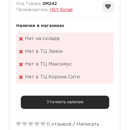
Код Товара:
SM242
Оральные с
Стимулиру
Производитель:
HSY, Китай
Зооэротика
Кляпы, трен
Корсеты, к
Пролонгат
Увеличенно
Наличие в магазинах
Интерактив
Костюмы дл
Колесо Вар
секс игруш
игр
Смазки с а
Ультратонк
Нет на складе
Маски
Кэтсьюиты,
Куклы для с
комбинезо
Цветные
Нет в ТЦ Замок
Мебель, пос
Мастурбат
Мужское эр
Нет в ТЦ Максимус
белье
Медицинск
Наборы сек
Нет в ТЦ Корона Сити
Пижамы
Наручники,
Насадки и к
бондаж
Платья
Насадки на
Ошейники и
Уточнить наличие
Трусики, шо
доступом
Плетки, сте
Пульсаторы
шлепалки
0 отзывов
/
Написать
Трусики, ю