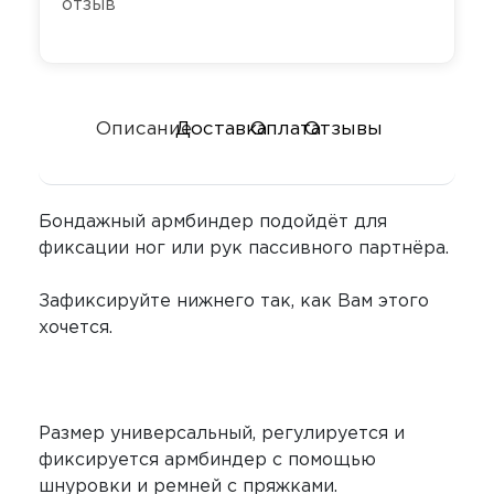
отзыв
Секс-маши
Пояса верн
Футболки
Стимулятор
Секс качели
Страпоны и
Скотч для 
Описание
Доставка
Оплата
Отзывы
фаллопрот
Фаллоимит
Тиклеры
Бондажный армбиндер подойдёт для
Фистинг
Электрости
фиксации ног или рук пассивного партнёра.
Экстендеры
Зафиксируйте нижнего так, как Вам этого
хочется.
Размер универсальный, регулируется и
фиксируется армбиндер с помощью
шнуровки и ремней с пряжками.