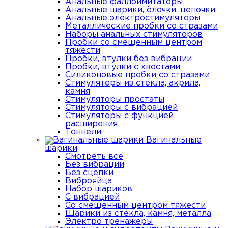
Анальные фаллоимитаторы
Анальные шарики, ёлочки, цепочки
Анальные электростимуляторы
Металлические пробки со стразами
Наборы анальных стимуляторов
Пробки со смещенным центром
тяжести
Пробки, втулки без вибрации
Пробки, втулки с хвостами
Силиконовые пробки со стразами
Стимуляторы из стекла, акрила,
камня
Стимуляторы простаты
Стимуляторы с вибрацией
Стимуляторы с функцией
расширения
Тоннели
Вагинальные
шарики
Смотреть все
Без вибрации
Без сцепки
Виброяйца
Набор шариков
С вибрацией
Со смещенным центром тяжести
Шарики из стекла, камня, металла
Электро тренажеры