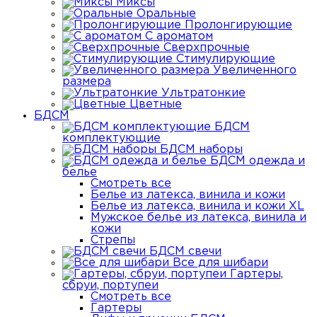
Миксы
Оральные
Пролонгирующие
С ароматом
Сверхпрочные
Стимулирующие
Увеличенного
размера
Ультратонкие
Цветные
БДСМ
БДСМ
комплектующие
БДСМ наборы
БДСМ одежда и
белье
Смотреть все
Белье из латекса, винила и кожи
Белье из латекса, винила и кожи XL
Мужское белье из латекса, винила и
кожи
Стрепы
БДСМ свечи
Все для шибари
Гартеры,
сбруи, портупеи
Смотреть все
Гартеры