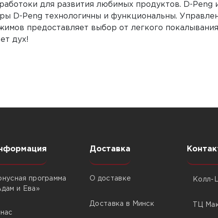
работоки для развития любимых продуктов. D-Peng и
еры D-Peng технологичны и функциональны. Управлен
жимов предоставляет выбор от легкого покалывания 
ет дух!
нформация
Доставка
Контак
онусная программа
О доставке
Колл-Ц
Адам и Ева»
Доставка в Минск
ТЦ Мак
 нас