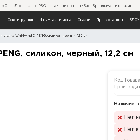
ва»
О нас
Доставка по РБ
Оплата
Наши соц.сети
Блог
Бренды
Наши магазины
Секс игрушки
Интимная гигиена
Смазки
Презервативы
БДСМ
я втулка Whirlwind D-PENG, силикон, черный, 12,2 см
nd D-PENG, силикон, черны
PENG, силикон, черный, 12,2 см
Код Товар
Производи
Наличие в
Нет н
Нет в