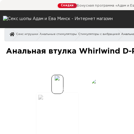
Скидки
Бонусная программа «Адам и Е
Секс игрушки
Анальные стимуляторы
Стимуляторы с вибрацией
Анальна
Анальная втулка Whirlwi
Анальная втулка Whirlwind D-