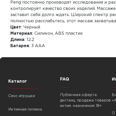
Peng постоянно производят исследования и раз
контролирует качество своих изделий. Массаж
заставит себя долго ждать. Широкий спектр ре
полностью расслабьтесь, этот массаж захватыва
Цвет
: Черный
Материал
: Силикон, ABS пластик
Длина
: 12.2
Батарея
: 3 AAA
FAQ
И
Каталог
Публичная оферта:
Б
Секс игрушки
дистанц. продажа товаров
«
интим. назначения 18+
Интимная гигиена
О