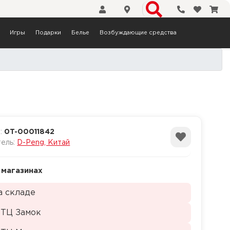
Телефоны
Избранн
Кор
Игры
Подарки
Белье
Возбуждающие средства
й, 12,2 см
а:
0T-00011842
тель:
D-Peng, Китай
 магазинах
а складе
 ТЦ Замок