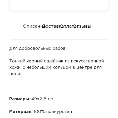
Секс-маши
Пояса верн
Футболки
Стимулятор
Секс качели
Описание
Доставка
Оплата
Отзывы
Страпоны и
Скотч для 
фаллопрот
Фаллоимит
Тиклеры
Для добровольных рабов!
Фистинг
Электрости
Тонкий черный ошейник из искусственной
кожи, с небольшим кольцом в центре для
Экстендеры
цепи.
Размеры
: 49x2, 5 см.
Материал:
100% полиуретан