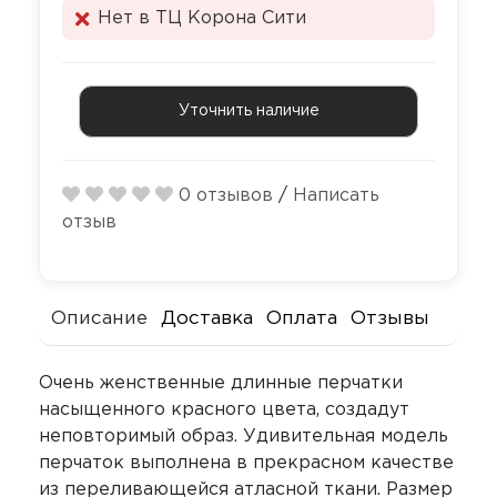
Секс-маши
Пояса верн
Нет в ТЦ Корона Сити
Футболки
Стимулятор
Секс качели
Уточнить наличие
Страпоны и
Скотч для 
фаллопрот
Фаллоимит
Тиклеры
0 отзывов
/
Написать
отзыв
Фистинг
Электрости
Экстендеры
Описание
Доставка
Оплата
Отзывы
Очень женственные длинные перчатки
насыщенного красного цвета, создадут
неповторимый образ. Удивительная модель
перчаток выполнена в прекрасном качестве
из переливающейся атласной ткани. Размер