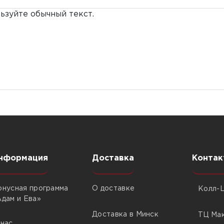
зуйте обычный текст.
нформация
Доставка
Контак
онусная программа
О доставке
Колл-Ц
Адам и Ева»
Доставка в Минск
ТЦ Мак
 нас