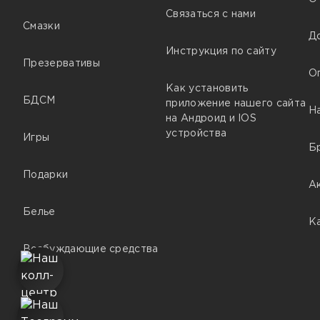
Связаться с нами
Смазки
Д
Инструкция по сайту
Презервативы
О
Как установить
БДСМ
приложение нашего сайта
Н
на Андроид и IOS
устройства
Игры
Б
Подарки
А
Белье
К
Возбуждающие средства