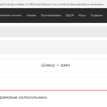
ва»
О нас
Доставка по РБ
Оплата
Наши соц.сети
Блог
Бренды
Наши магазины
нтимная гигиена
Смазки
Презервативы
БДСМ
Игры
Подарки
храмовые колокольчики.