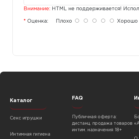
Внимание:
HTML не поддерживается! Исполь
Оценка:
Плохо
Хорошо
FAQ
И
Каталог
Публичная оферта:
Б
Секс игрушки
дистанц. продажа товаров
«
интим. назначения 18+
Интимная гигиена
О