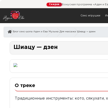
Скидки
Бонусная программа «Адам и Е
Секс игрушки
И
Блог секс-шопа Адам и Ева
Музыка
Для массажа
Шиацу — дзен
Шиацу — дзен
О треке
Традиционные инструменты: кото, сякухати, 