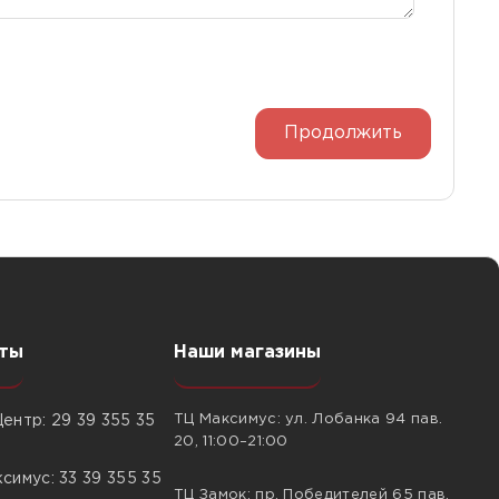
Продолжить
ты
Наши магазины
ТЦ Максимус: ул. Лобанка 94 пав.
ентр: 29 39 355 35
20, 11:00–21:00
симус: 33 39 355 35
ТЦ Замок: пр. Победителей 65 пав.