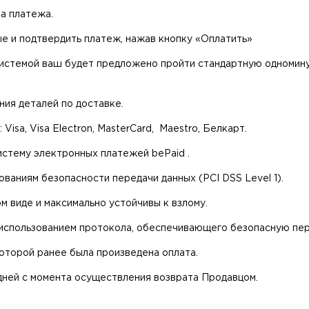
ма платежа.
е и подтвердить платеж, нажав кнопку «Оплатить»
системой ваш будет предложено пройти стандартную одномин
ия деталей по доставке.
sa, Visa Electron, MasterCard, Maestro, Белкарт.
истему электронных платежей bePaid .
ваниям безопасности передачи данных (PCI DSS Level 1).
 виде и максимально устойчивы к взлому.
использованием протокола, обеспечивающего безопасную пер
оторой ранее была произведена оплата.
 дней с момента осуществления возврата Продавцом.