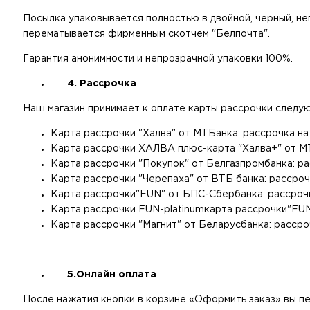
Посылка упаковывается полностью в двойной, черный, не
перематывается фирменным скот
Гарантия анонимности и непрозрачной упаковки 100%.
4. Рассрочка
Наш магазин принимает к оплате карты рассрочки следу
Карта рассрочки "Халва" от МТБанка: рассрочка на 
Карта рассрочки ХАЛВА плюс-карта "Халва+" от МТБ
Карта рассрочки "Покупок" от Белгазпромбанка: ра
Карта рассрочки "Черепаха" от ВТБ банка: рассрочк
Карта рассрочки"FUN" от БПС-Сбербанка: рассрочк
Карта рассрочки FUN-platinumкарта рассрочки"FUN 
Карта рассрочки "Магнит" от Беларусбанка: рассроч
5.Онлайн оплата
После нажатия кнопки в корзине «Оформить заказ» вы п