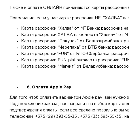
Также к оплате ОНЛАЙН принимаются карты рассрочки в
Примечание: если у вас карте рассрочки НЕ "ХАЛВА" ва
Карта рассрочки "Халва" от МТБанка: рассрочка на 
Карта рассрочки ХАЛВА плюс-карта "Халва+" от МТБ
Карта рассрочки "Покупок" от Белгазпромбанка: ра
Карта рассрочки "Черепаха" от ВТБ банка: рассрочк
Карта рассрочки"FUN" от БПС-Сбербанка: рассрочк
Карта рассрочки FUN-platinumкарта рассрочки"FUN 
Карта рассрочки "Магнит" от Беларусбанка: рассроч
6. Оплата Apple Pay
Для того чтоб оплатить вариантом Apple pay вам нужно з
Подтверждение заказа , вас направит на выбор карты опла
подтверждения оплаты, если все сделано правильно вы ув
телефонам +375 (29) 393-55-35 , +375 (33) 393-55-35 ,