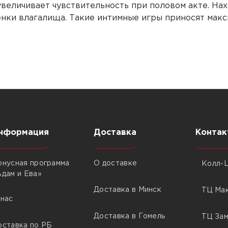
величивает чувствительность при половом акте. Нах
тенки влагалища. Такие интимные игры приносят мак
нформация
Доставка
Контак
онусная программа
О доставке
Колл-Ц
Адам и Ева»
Доставка в Минск
ТЦ Мак
 нас
Доставка в Гомель
ТЦ Зам
оставка по РБ