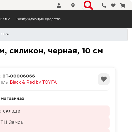
Телефоны
Избранн
Кор
Белье
Возбуждающие средства
 10 см
ым кольцом, силикон, чер
, силикон, черная, 10 см
а:
0T-00006066
тель:
Black & Red by TOYFA
 магазинах
а складе
 ТЦ Замок