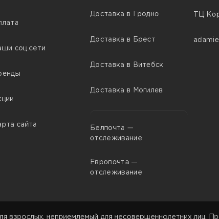
Доставка в Гродно
ТЦ Кор
плата
Доставка в Брест
adamie
аши соц.сети
Доставка в Витебск
ренды
Доставка в Могилев
кции
арта сайта
Белпочта —
отслеживание
Европочта —
отслеживание
ля взрослых, неприемлемый для несовершеннолетних лиц. Пр