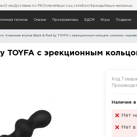
ва»
О нас
Доставка по РБ
Оплата
Наши соц.сети
Блог
Бренды
Наши магазины
нтимная гигиена
Смазки
Презервативы
БДСМ
Игры
Подарки
ром
Анальная втулка Black & Red by TOYFA с эрекционным кольцом, силикон, черная,
 Red by TOYFA с эрекционн
by TOYFA с эрекционным кольцом
Код Товар
Производи
Наличие в
Нет н
Нет в