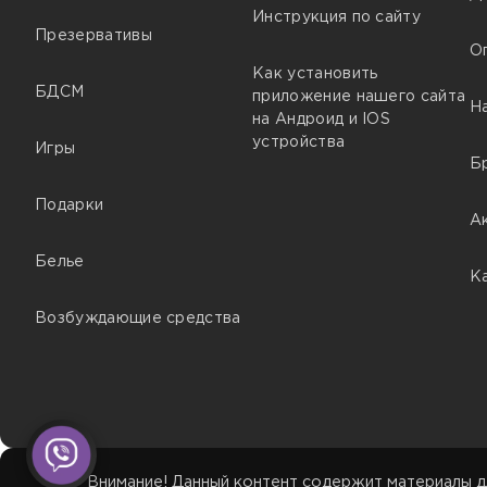
Инструкция по сайту
Презервативы
О
Как установить
БДСМ
приложение нашего сайта
Н
на Андроид и IOS
устройства
Игры
Б
Подарки
А
Белье
К
Возбуждающие средства
Внимание! Данный контент содержит материалы д