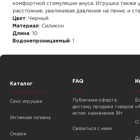
комфортной стимуляции ануса. Игрушка также у
расстояние, увеличивая давление на пенис и с
Цвет
: Черный
Материал
: Силикон
Длина
: 10
Водонепроницаемый
: 1
FAQ
И
Каталог
Публичная оферта:
Б
Секс игрушки
дистанц. продажа товаров
«
интим. назначения 18+
Интимная гигиена
О
Связаться с нами
Смазки
Д