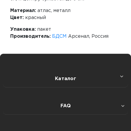
Материал:
атлас, металл
Цвет:
красный
Упаковка:
пакет
Производитель:
БДСМ
Арсенал, Россия
Каталог
Секс игрушки
FAQ
Интимная гигиена
Публичная оферта: дистанц. продажа товаров