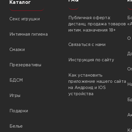
FAQ
И
Каталог
Публичная оферта:
Б
Секс игрушки
дистанц. продажа товаров
«
интим. назначения 18+
Интимная гигиена
О
Связаться с нами
Смазки
Д
Инструкция по сайту
Презервативы
О
Как установить
БДСМ
приложение нашего сайта
Н
на Андроид и IOS
устройства
Игры
Б
Подарки
А
Белье
К