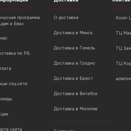
нформация
Доставка
Контак
онусная программа
О доставке
Колл-Ц
Адам и Ева»
Доставка в Минск
ТЦ Мак
 нас
Доставка в Гомель
ТЦ Зам
оставка по РБ
Доставка в Гродно
ТЦ Кор
плата
Доставка в Брест
adamie
аши соц.сети
Доставка в Витебск
ренды
Доставка в Могилев
кции
арта сайта