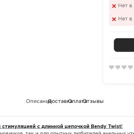
Нет в
Нет в
Описание
Доставка
Оплата
Отзывы
 стимуляцией с длинной цепочкой Bendy Twist!
новичков, так и для опытных любителей анальных уте