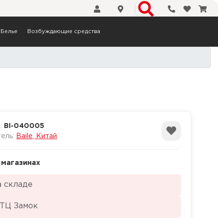
Телефоны
Избранн
Кор
Белье
Возбуждающие средства
а:
BI-040005
тель:
Baile, Китай
 магазинах
а складе
 ТЦ Замок