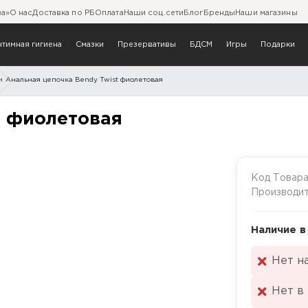
ва»
О нас
Доставка по РБ
Оплата
Наши соц.сети
Блог
Бренды
Наши магазины
нтимная гигиена
Смазки
Презервативы
БДСМ
Игры
Подарки
и
Анальная цепочка Bendy Twist фиолетовая
 Twist фиолетовая
t фиолетовая
Код Товар
Производи
Наличие в
Нет н
Нет в