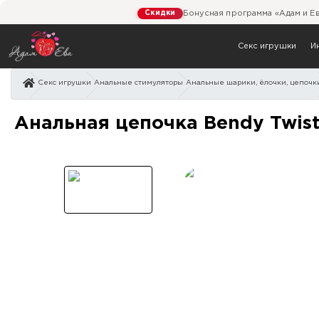
Скидки
Бонусная программа «Адам и Е
Секс игрушки
И
Секс игрушки
Анальные стимуляторы
Анальные шарики, ёлочки, цепочк
Анальная цепочка Bendy
Анальная цепочка Bendy Twis