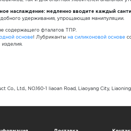
ое наслаждение: медленно вводите каждый сантим
 удобного удерживания, упрощающая манипуляции.
 не содержащего фталатов ТПР.
одной основе
! Лубриканты
на
силиконовой основе
со
 изделия.
t Co., Ltd., NO.160-1 liaoan Road, Liaoyang City, Liaonin