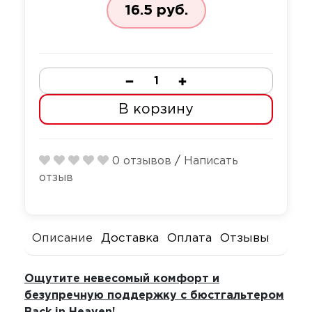
Секс-маши
16.5 руб.
Пояса верн
Футболки
Стимулятор
Секс качели
Страпоны и
Скотч для 
фаллопрот
Количество
В корзину
Фаллоимит
Тиклеры
Фистинг
Электрости
0 отзывов
/
Написать
отзыв
Экстендеры
Описание
Доставка
Оплата
Отзывы
Ощутите невесомый комфорт и
безупречную поддержку с бюстгальтером