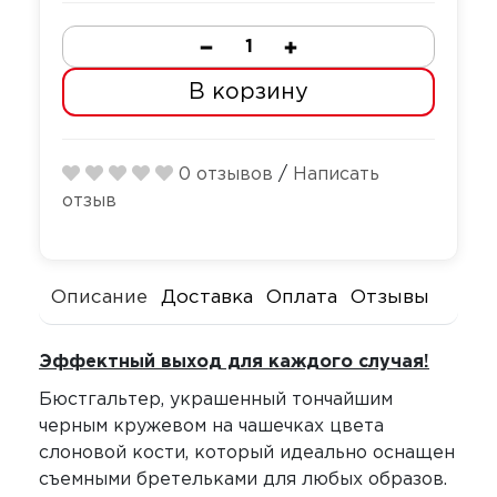
Секс-маши
Пояса верн
Футболки
Количество
Стимулятор
Секс качели
В корзину
Страпоны и
Скотч для 
фаллопрот
0 отзывов
/
Написать
Фаллоимит
Тиклеры
отзыв
Фистинг
Электрости
Экстендеры
Описание
Доставка
Оплата
Отзывы
Эффектный выход для каждого случая!
Бюстгальтер, украшенный тончайшим
черным кружевом на чашечках цвета
слоновой кости, который идеально оснащен
съемными бретельками для любых образов.