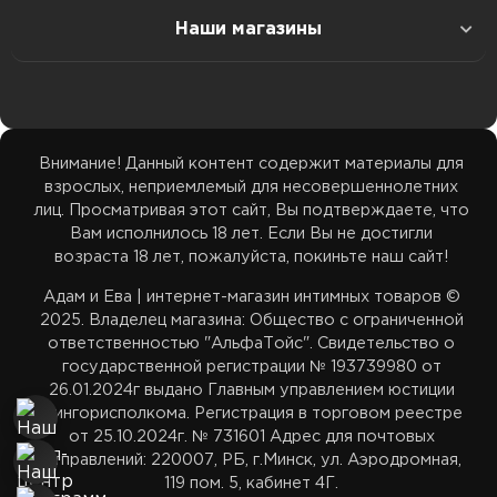
Колл-Центр: 29 39 355 35
Наши магазины
Доставка в Гомель
Белье
Наши соц.сети
ТЦ Максимус: 33 39 355 35
Доставка в Гродно
ТЦ Максимус: ул. Лобанка 94 пав. 20, 11:00–21:00
Возбуждающие средства
Бренды
ТЦ Замок: 29 59 355 35
Внимание! Данный контент содержит материалы для
Доставка в Брест
ТЦ Замок: пр. Победителей 65 пав. 443, 11:00–22:00
взрослых, неприемлемый для несовершеннолетних
Акции
ТЦ Корона Сити: 33 39 455 35
лиц. Просматривая этот сайт, Вы подтверждаете, что
Доставка в Витебск
Вам исполнилось 18 лет. Если Вы не достигли
ТЦ Корона Сити: ул. Денисовская 8, 2 этаж, 11:00–
возраста 18 лет, пожалуйста, покиньте наш сайт!
Карта сайта
22:00
adamieva.intim@yandex.ru
Адам и Ева | интернет-магазин интимных товаров ©
Доставка в Могилев
2025. Владелец магазина: Общество с ограниченной
ответственностью "АльфаТойс". Свидетельство о
государственной регистрации № 193739980 от
Белпочта — отслеживание
26.01.2024г выдано Главным управлением юстиции
Мингорисполкома. Регистрация в торговом реестре
от 25.10.2024г. № 731601 Адрес для почтовых
Европочта — отслеживание
отправлений: 220007, РБ, г.Минск, ул. Аэродромная,
119 пом. 5, кабинет 4Г.