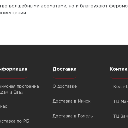
тво волшебными ароматами, но и благоухают фером
помещении.
нформация
Доставка
Контак
онусная программа
О доставке
Колл-Ц
Адам и Ева»
Доставка в Минск
ТЦ Мак
 нас
Доставка в Гомель
ТЦ Зам
оставка по РБ