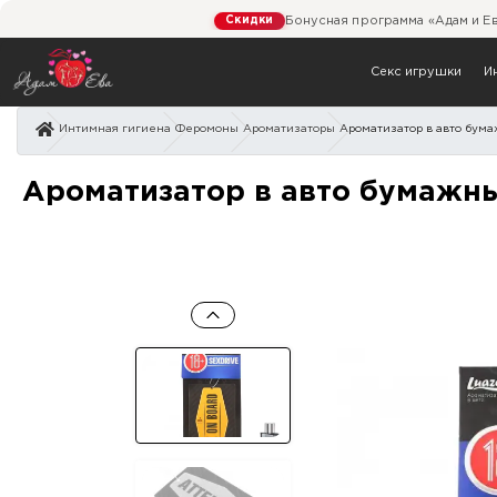
Скидки
Бонусная программа «Адам и Е
Секс игрушки
И
Интимная гигиена
Феромоны
Ароматизаторы
Ароматизатор в авто бума
Ароматизатор в авто бу
Ароматизатор в авто бумажны