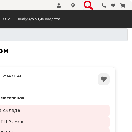
Телефоны
Избранн
Кор
Белье
Возбуждающие средства
борту парфюм
юм
а:
2943041
 магазинах
а складе
 ТЦ Замок