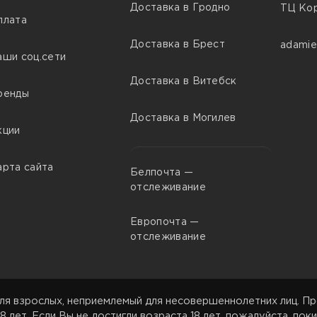
Доставка в Гродно
ТЦ Кор
плата
Доставка в Брест
adamie
аши соц.сети
Доставка в Витебск
ренды
Доставка в Могилев
кции
арта сайта
Белпочта —
отслеживание
Европочта —
отслеживание
ля взрослых, неприемлемый для несовершеннолетних лиц. Пр
8 лет. Если Вы не достигли возраста 18 лет, пожалуйста, поки