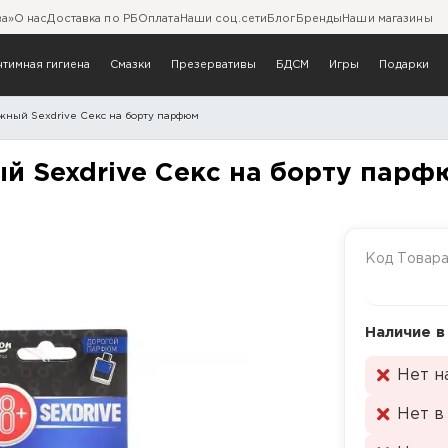
ва»
О нас
Доставка по РБ
Оплата
Наши соц.сети
Блог
Бренды
Наши магазины
нтимная гигиена
Смазки
Презервативы
БДСМ
Игры
Подарки
жный Sexdrive Секс на борту парфюм
мажный Sexdrive Секс на 
й Sexdrive Секс на борту парф
Код Товар
Наличие в
Нет н
Нет в