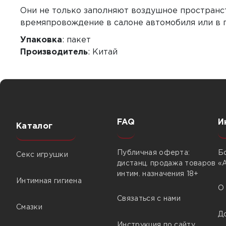
Они не только заполняют воздушное пространс
времяпровождение в салоне автомобиля или в 
Упаковка
: пакет
Производитель
: Китай
FAQ
И
Каталог
Публичная оферта:
Б
Секс игрушки
дистанц. продажа товаров
«
интим. назначения 18+
Интимная гигиена
О
Связаться с нами
Смазки
Д
Инструкция по сайту