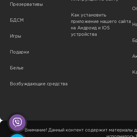
Презервативы
О
Как установить
БДСМ
приложение нашего сайта
Н
на Андроид и IOS
устройства
Игры
Б
Подарки
А
Белье
К
Возбуждающие средства
Внимание! Данный контент содержит материалы д
исполнилось 1