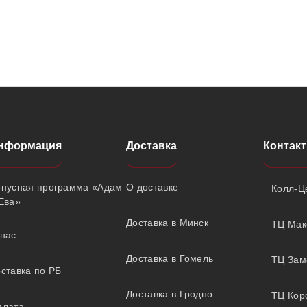
нформация
Доставка
Контак
онусная программа «Адам
О доставке
Колл-Це
Ева»
Доставка в Минск
ТЦ Мак
нас
Доставка в Гомель
ТЦ Замо
ставка по РБ
Доставка в Гродно
ТЦ Коро
плата