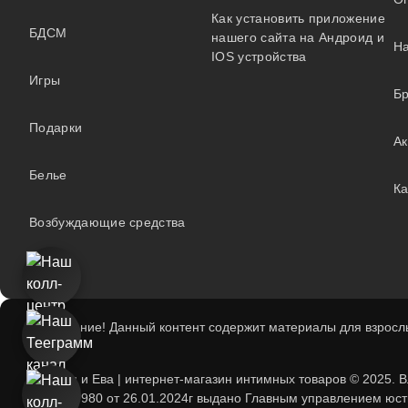
Как установить приложение
БДСМ
нашего сайта на Андроид и
На
IOS устройства
Игры
Б
Подарки
А
Белье
Ка
Возбуждающие средства
Внимание! Данный контент содержит материалы для взрослы
Адам и Ева | интернет-магазин интимных товаров © 2025. 
193739980 от 26.01.2024г выдано Главным управлением юсти