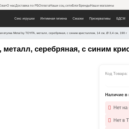
Ева»
О нас
Доставка по РБ
Оплата
Наши соц.сети
Блог
Бренды
Наши магазины
Секс игрушки
Интимная гигиена
Смазки
Презервативы
БДСМ
я втулка Metal by TOYFA, металл, серебряная, с синим кристаллом, 14 см, Ø 3,4 см, 190 г
TOYFA, металл, серебряная, 
металл, серебряная, с синим крист
Код Товара
Наличие в 
Нет на
Нет в 