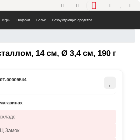
Телефоны
Избранно
Корз
Игры
Подарки
Белье
Возбуждающие средства
с синим кристаллом, 14 см, 
аллом, 14 см, Ø 3,4 см, 190 г
:
0T-00009544
магазинах
 складе
ТЦ Замок