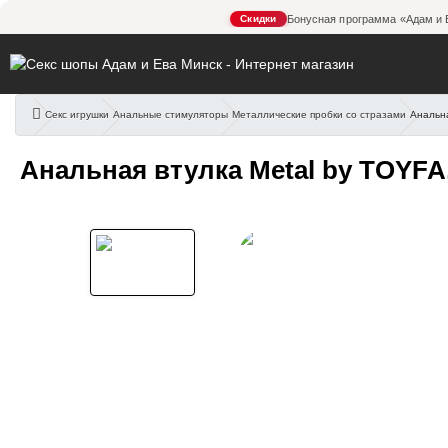
Скидки
Бонусная программа «Адам и 
Секс игрушки
Анальные стимуляторы
Металлические пробки со стразами
Анальна
Анальная втулка Metal by 
Анальная втулка Metal by TOYFA, 