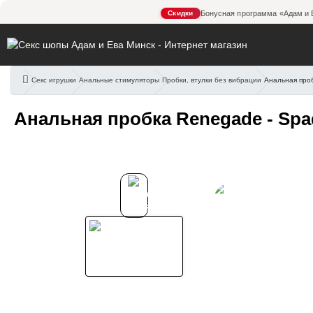
Скидки
Бонусная программа «Адам и 
Секс игрушки
Анальные стимуляторы
Пробки, втулки без вибрации
Анальная про
Анальная пробка Renegad
Анальная пробка Renegade - Sp