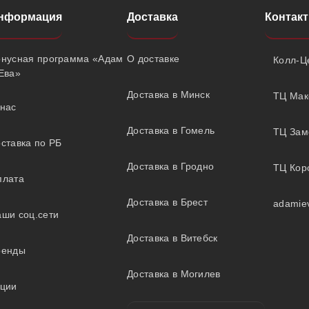
нформация
Доставка
Контак
онусная программа «Адам
О доставке
Колл-Це
Ева»
Доставка в Минск
ТЦ Мак
нас
Доставка в Гомель
ТЦ Замо
ставка по РБ
Доставка в Гродно
ТЦ Коро
плата
Доставка в Брест
adamie
ши соц.сети
Доставка в Витебск
ренды
Доставка в Могилев
кции