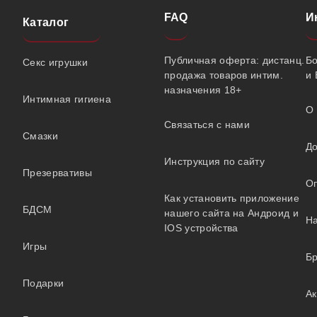
FAQ
И
Каталог
Публичная оферта: дистанц.
Б
Секс игрушки
продажа товаров интим.
и 
назначения 18+
Интимная гигиена
О 
Связаться с нами
Смазки
До
Инструкция по сайту
Презервативы
О
Как установить приложение
БДСМ
нашего сайта на Андроид и
На
IOS устройства
Игры
Б
Подарки
А