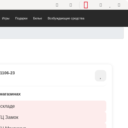
Телефоны
Избранно
Корз
Игры
Подарки
Белье
Возбуждающие средства
:
1106-23
магазинах
 складе
ТЦ Замок