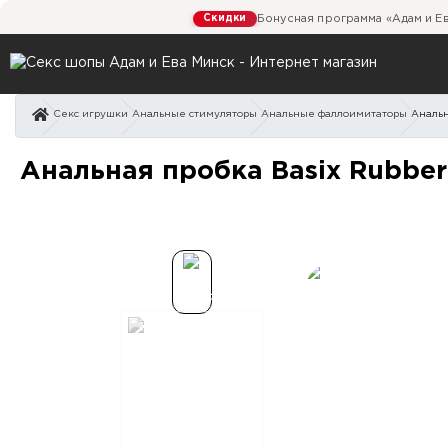
Скидки
Бонусная программа «Адам и Е
Секс игрушки
Анальные стимуляторы
Анальные фаллоимитаторы
Анальн
Анальная пробка Basix R
Анальная пробка Basix Rubber 