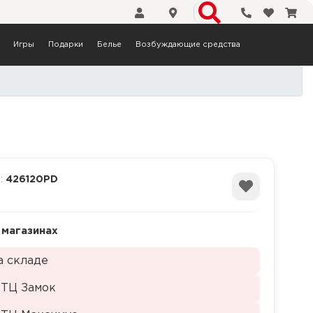
Телефоны
Избранн
Кор
Игры
Подарки
Белье
Возбуждающие средства
а:
426120PD
 магазинах
а складе
 ТЦ Замок