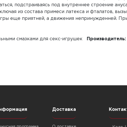
баться, подстраиваясь под внутреннее строение ану
ключая из состава примеси латекса и фталатов, выз
игры еще приятней, а движения непринужденней. Пр
альными смазками для секс-игрушек
Производитель:
нформация
Доставка
Контак
онусная программа
О доставке