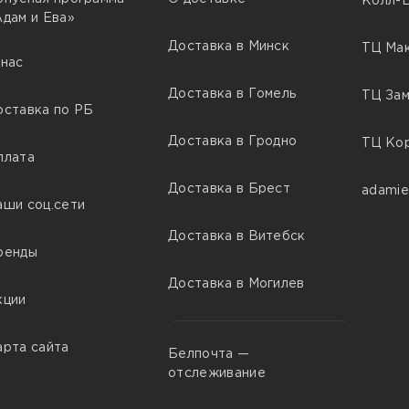
Колл-Ц
Адам и Ева»
Доставка в Минск
ТЦ Мак
 нас
Доставка в Гомель
ТЦ Зам
оставка по РБ
Доставка в Гродно
ТЦ Кор
плата
Доставка в Брест
adamie
аши соц.сети
Доставка в Витебск
ренды
Доставка в Могилев
кции
арта сайта
Белпочта —
отслеживание