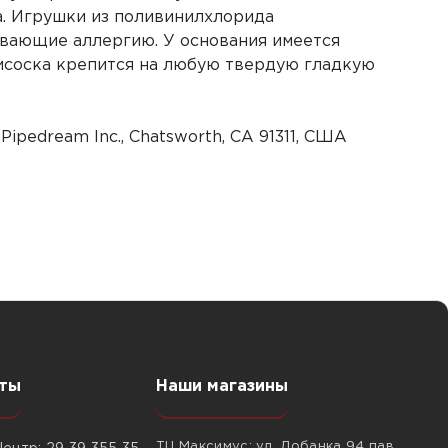
са. Игрушки из поливинилхлорида
ывающие аллергию. У основания имеется
исоска крепится на любую твердую гладкую
Pipedream Inc., Chatsworth, CA 91311, США
ты
Наши магазины
ТЦ Максимус: ул. Лобанка 94 пав.