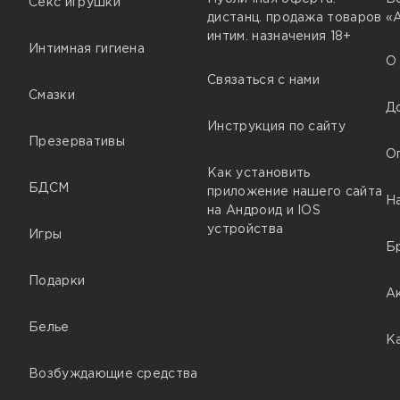
Секс игрушки
дистанц. продажа товаров
«
интим. назначения 18+
Интимная гигиена
О
Связаться с нами
Смазки
Д
Инструкция по сайту
Презервативы
О
Как установить
БДСМ
приложение нашего сайта
Н
на Андроид и IOS
устройства
Игры
Б
Подарки
А
Белье
К
Возбуждающие средства