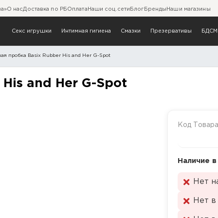
ва»
О нас
Доставка по РБ
Оплата
Наши соц.сети
Блог
Бренды
Наши магазины
Секс игрушки
Интимная гигиена
Смазки
Презервативы
БДСМ
ая пробка Basix Rubber His and Her G-Spot
ubber His and Her G-Spot
His and Her G-Spot
Код Товар
Наличие в
Нет н
Нет в