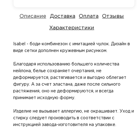
Секс-маши
Пояса верн
Футболки
Описание
Доставка
Оплата
Отзывы
Стимулятор
Секс качели
Характеристики
Страпоны и
Скотч для 
фаллопрот
Isabel - боди-комбинезон с имитацией чулок. Дизайн в
Фаллоимит
Тиклеры
виде сетки дополнен кружевным рисунком.
Благодаря использованию большего количества
Фистинг
Электрости
нейлона, белье сохраняет очертания, не
деформируется, растягивается и выгодно облегает
Экстендеры
фигуру. А за счет эластана, даже после сильного
растяжения, оно не деформируются, и всегда
принимает исходную форму.
Изделие не вызывает аллергию, не окрашивает. Уход и
стирку следует производить в соответствии с
инструкцией завода-изготовителя на упаковке.