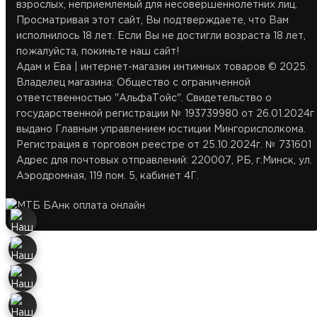
взрослых, неприемлемый для несовершеннолетних лиц.
Подарки
Просматривая этот сайт, Вы подтверждаете, что Вам
Наши соц.сети
Доставка в Гродно
ТЦ Замок: 29 59 355 35
исполнилось 18 лет. Если Вы не достигли возраста 18 лет,
ТЦ Замок: пр.
пожалуйста, покиньте наш сайт!
Победителей 65 пав.
Адам и Ева | интернет-магазин интимных товаров © 2025.
443, 11:00–22:00
Белье
Бренды
Доставка в Брест
ТЦ Корона Сити: 33 39 455
Владелец магазина: Общество с ограниченной
ответственностью "АльфаТойс". Свидетельство о
ТЦ Корона Сити: ул.
государственной регистрации № 193739980 от 26.01.2024г
Денисовская 8, 2 этаж,
выдано Главным управлением юстиции Мингорисполкома.
Возбуждающие
11:00–22:00
Акции
Доставка в Витебск
adamieva.intim@yandex.r
Регистрация в торговом реестре от 25.10.2024г. № 731601
средства
Адрес для почтовых отправлений: 220007, РБ, г.Минск, ул.
Аэродромная, 119 пом. 5, кабинет 4Г.
Карта сайта
Доставка в Могилев
Белпочта —
отслеживание