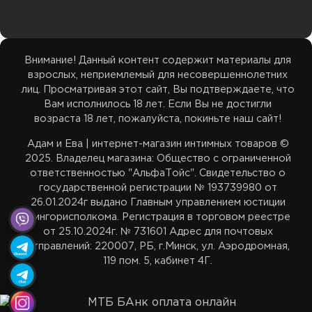
ТЦ Максимус: 33 39 355 35
Доставка в Гродно
ТЦ Максимус: ул. Лобанка 94 пав. 20, 11:00–21:00
Возбуждающие средства
Бренды
ТЦ Замок: 29 59 355 35
Внимание! Данный контент содержит материалы для
Доставка в Брест
ТЦ Замок: пр. Победителей 65 пав. 443, 11:00–22:00
взрослых, неприемлемый для несовершеннолетних
Акции
ТЦ Корона Сити: 33 39 455 35
лиц. Просматривая этот сайт, Вы подтверждаете, что
Доставка в Витебск
Вам исполнилось 18 лет. Если Вы не достигли
ТЦ Корона Сити: ул. Денисовская 8, 2 этаж, 11:00–
возраста 18 лет, пожалуйста, покиньте наш сайт!
Карта сайта
22:00
adamieva.intim@yandex.ru
Адам и Ева | интернет-магазин интимных товаров ©
Доставка в Могилев
2025. Владелец магазина: Общество с ограниченной
ответственностью "АльфаТойс". Свидетельство о
государственной регистрации № 193739980 от
Белпочта — отслеживание
26.01.2024г выдано Главным управлением юстиции
Мингорисполкома. Регистрация в торговом реестре
от 25.10.2024г. № 731601 Адрес для почтовых
Европочта — отслеживание
отправлений: 220007, РБ, г.Минск, ул. Аэродромная,
119 пом. 5, кабинет 4Г.