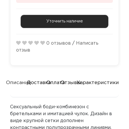
Секс-маши
Пояса верн
Футболки
Стимулятор
Секс качели
Уточнить наличие
Страпоны и
Скотч для 
фаллопрот
0 отзывов
/
Написать
Фаллоимит
Тиклеры
отзыв
Фистинг
Электрости
Экстендеры
Описание
Доставка
Оплата
Отзывы
Характеристики
Сексуальный боди-комбинезон с
бретельками и имитацией чулок. Дизайн в
виде крупной сетки дополнен
контрастными полупрозрачными линиями,