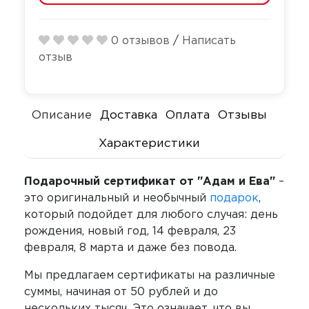
Секс-маши
Пояса верн
Футболки
Стимулятор
0 отзывов
/
Написать
Секс качели
отзыв
Страпоны и
Скотч для 
фаллопрот
Фаллоимит
Тиклеры
Описание
Доставка
Оплата
Отзывы
Характеристики
Фистинг
Электрости
Подарочный сертификат от "Адам и Ева"
–
Экстендеры
это оригинальный и необычный
подарок
,
который подойдет для любого случая: день
рождения, новый год, 14 февраля, 23
февраля, 8 марта и даже без повода.
Мы предлагаем сертификаты на различные
суммы, начиная от 50 рублей и до
нескольких тысяч. Это означает, что вы