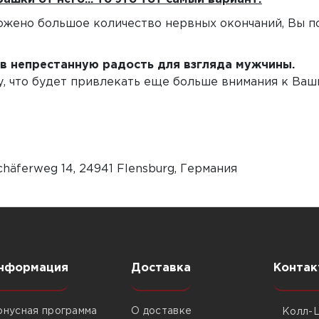
ложено большое количество нервных окончаний, Вы 
в непрестанную радость для взгляда мужчины.
у, что будет привлекать еще больше внимания к Ваш
häferweg 14, 24941 Flensburg, Германия
нформация
Доставка
Контак
онусная программа
О доставке
Колл-Ц