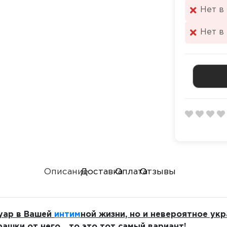
Нет в
Нет в
Описание
Доставка
Оплата
Отзывы
­суар в Вашей
интим
­ной жизни, но и невероятное укр
урашки от него... то это тот самый вариант!