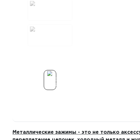
Метал­ли­че­ские зажимы - это не только аксес
пере­пле­те­ние цепо­чек, холод­ный металл и м