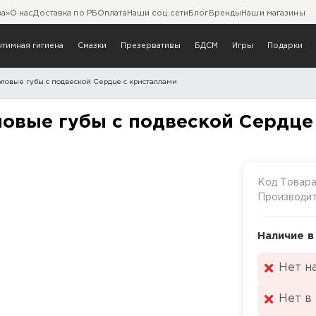
ва»
О нас
Доставка по РБ
Оплата
Наши соц.сети
Блог
Бренды
Наши магазины
нтимная гигиена
Смазки
Презервативы
БДСМ
Игры
Подарки
овые губы с подвеской Сердце с кристаллами
а половые губы с подвес
овые губы с подвеской Сердце
Код Товар
Производи
Наличие в
Нет н
Нет в