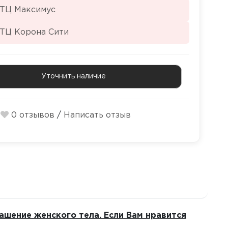
 ТЦ Максимус
 ТЦ Корона Сити
Уточнить наличие
0 отзывов
/
Написать отзыв
аше­ние жен­ского тела. Если Вам нра­вится