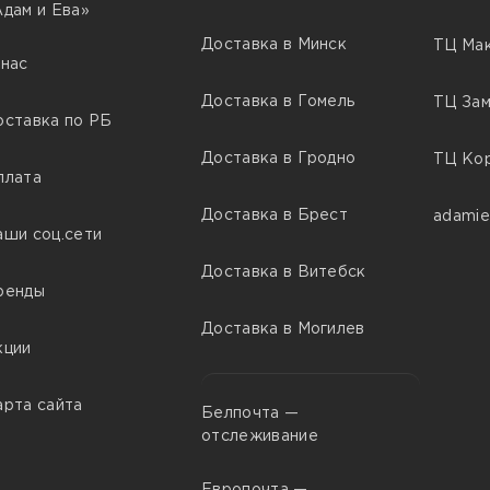
Адам и Ева»
Доставка в Минск
ТЦ Мак
 нас
Доставка в Гомель
ТЦ Зам
оставка по РБ
Доставка в Гродно
ТЦ Кор
плата
Доставка в Брест
adamie
аши соц.сети
Доставка в Витебск
ренды
Доставка в Могилев
кции
арта сайта
Белпочта —
отслеживание
Европочта —