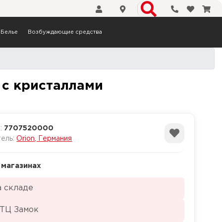
Телефоны
Избранн
Кор
Белье
Возбуждающие средства
кой Сердце с кристаллами
 с кристаллами
а:
7707520000
тель:
Orion, Германия
 магазинах
а складе
 ТЦ Замок