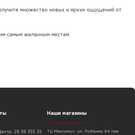
получите множество новых и ярких ощущений от
им самым желанным местам.
ты
Наши магазины
ТЦ Максимус: ул. Лобанка 94 пав.
ентр: 29 39 355 35