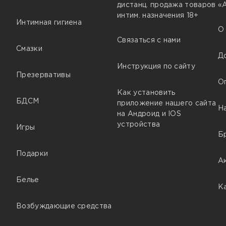
дистанц. продажа товаров
«
интим. назначения 18+
Интимная гигиена
О
Связаться с нами
Смазки
Д
Инструкция по сайту
Презервативы
О
Как установить
БДСМ
приложение нашего сайта
Н
на Андроид и IOS
устройства
Игры
Б
Подарки
А
Белье
К
Возбуждающие средства