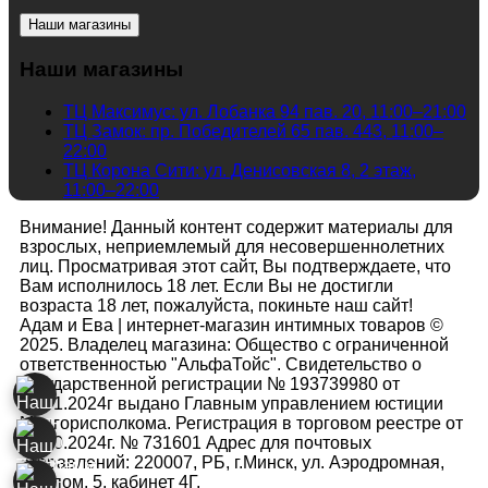
Наши магазины
Наши магазины
ТЦ Максимус: ул. Лобанка 94 пав. 20, 11:00–21:00
ТЦ Замок: пр. Победителей 65 пав. 443, 11:00–
22:00
ТЦ Корона Сити: ул. Денисовская 8, 2 этаж,
11:00–22:00
Внимание! Данный контент содержит материалы для
взрослых, неприемлемый для несовершеннолетних
лиц. Просматривая этот сайт, Вы подтверждаете, что
Вам исполнилось 18 лет. Если Вы не достигли
возраста 18 лет, пожалуйста, покиньте наш сайт!
Адам и Ева | интернет-магазин интимных товаров ©
2025. Владелец магазина: Общество с ограниченной
ответственностью "АльфаТойс". Свидетельство о
государственной регистрации № 193739980 от
26.01.2024г выдано Главным управлением юстиции
Мингорисполкома. Регистрация в торговом реестре от
25.10.2024г. № 731601 Адрес для почтовых
отправлений: 220007, РБ, г.Минск, ул. Аэродромная,
119 пом. 5, кабинет 4Г.