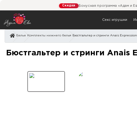
Скидки
Бонусная программа «Адам и Е
Секс игрушки
И
Белье
Комплекты нижнего белья
Бюстгальтер и стринги Anais Expression
Бюстгальтер и стринги An
Бюстгальтер и стринги Anais E