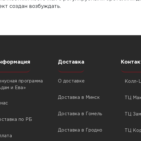
кт создан возбуждать.
нформация
Доставка
Контак
онусная программа
О доставке
Колл-Ц
Адам и Ева»
Доставка в Минск
ТЦ Мак
 нас
Доставка в Гомель
ТЦ Зам
оставка по РБ
Доставка в Гродно
ТЦ Кор
плата