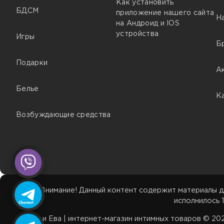
Как установить
БДСМ
приложение нашего сайта
Н
на Андроид и IOS
устройства
Игры
Б
Подарки
А
Белье
К
Возбуждающие средства
Внимание! Данный контент содержит материалы д
исполнилось 1
Адам и Ева | интернет-магазин интимных товаров © 2