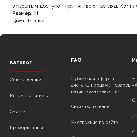
открытым доступом притягивают взгляд. Компле
Размер
: M
Цвет
: Белый
FAQ
И
Каталог
Публичная оферта:
Б
Секс игрушки
дистанц. продажа товаров
«
интим. назначения 18+
Интимная гигиена
О
Связаться с нами
Смазки
Д
Инструкция по сайту
Презервативы
О