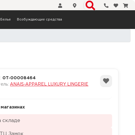
Телефоны
Избранн
Кор
Белье
Возбуждающие средства
а:
0T-00008464
тель:
ANAIS-APPAREL LUXURY LINGERIE
 магазинах
а складе
 ТЦ Замок