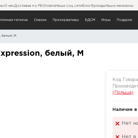
ва»
О нас
Доставка по РБ
Оплата
Наши соц.сети
Блог
Бренды
Наши магазины
нтимная гигиена
Смазки
Презервативы
БДСМ
Игры
Подарки
, белый, M
ais Expression, белый, M
xpression, белый, M
Код Товар
Производи
(Польша)
Наличие в
Нет н
Нет в